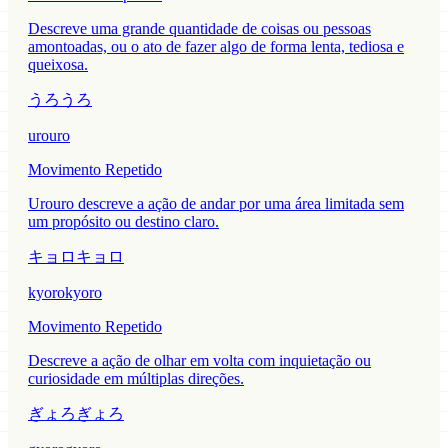
Descreve uma grande quantidade de coisas ou pessoas
amontoadas, ou o ato de fazer algo de forma lenta, tediosa e
queixosa.
うろうろ
urouro
Movimento Repetido
Urouro descreve a ação de andar por uma área limitada sem
um propósito ou destino claro.
キョロキョロ
kyorokyoro
Movimento Repetido
Descreve a ação de olhar em volta com inquietação ou
curiosidade em múltiplas direções.
ぎょろぎょろ