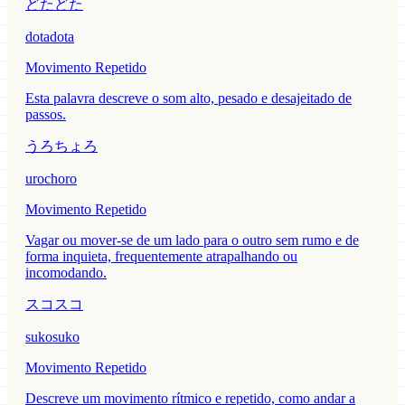
どたどた
dotadota
Movimento Repetido
Esta palavra descreve o som alto, pesado e desajeitado de
passos.
うろちょろ
urochoro
Movimento Repetido
Vagar ou mover-se de um lado para o outro sem rumo e de
forma inquieta, frequentemente atrapalhando ou
incomodando.
スコスコ
sukosuko
Movimento Repetido
Descreve um movimento rítmico e repetido, como andar a