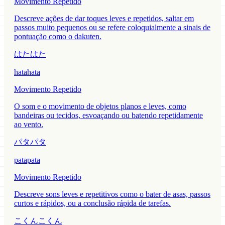
Movimento Repetido
Descreve ações de dar toques leves e repetidos, saltar em
passos muito pequenos ou se refere coloquialmente a sinais de
pontuação como o dakuten.
はたはた
hatahata
Movimento Repetido
O som e o movimento de objetos planos e leves, como
bandeiras ou tecidos, esvoaçando ou batendo repetidamente
ao vento.
パタパタ
patapata
Movimento Repetido
Descreve sons leves e repetitivos como o bater de asas, passos
curtos e rápidos, ou a conclusão rápida de tarefas.
こくんこくん