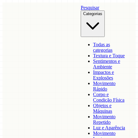
Pesquisar
Categorias
Todas as
categorias
Textura e Toque
Sentimentos e
Ambiente
Impactos e
Explosões
Movimento
Rápido
Corpo e
Condição Física
Objetos e
Máquinas
Movimento
Repetido
Luz e Aparência
Movimento