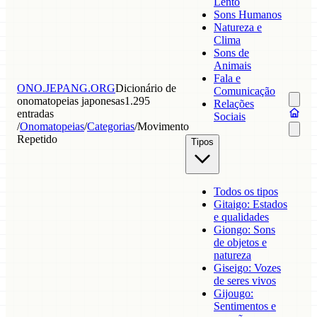
Lento
Sons Humanos
Natureza e
Clima
Sons de
Animais
Fala e
ONO.JEPANG.ORG
Dicionário de
Comunicação
onomatopeias japonesas
1.295
Relações
entradas
Sociais
/
Onomatopeias
/
Categorias
/
Movimento
Repetido
Tipos
Todos os tipos
Gitaigo: Estados
e qualidades
Giongo: Sons
de objetos e
natureza
Giseigo: Vozes
de seres vivos
Gijougo:
Sentimentos e