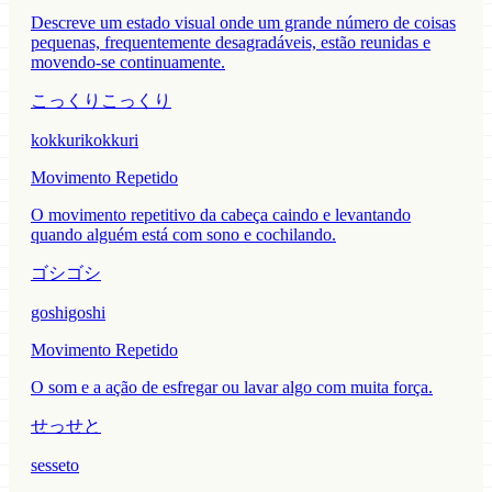
Descreve um estado visual onde um grande número de coisas
pequenas, frequentemente desagradáveis, estão reunidas e
movendo-se continuamente.
こっくりこっくり
kokkurikokkuri
Movimento Repetido
O movimento repetitivo da cabeça caindo e levantando
quando alguém está com sono e cochilando.
ゴシゴシ
goshigoshi
Movimento Repetido
O som e a ação de esfregar ou lavar algo com muita força.
せっせと
sesseto