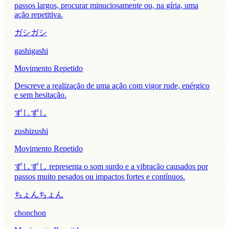
passos largos, procurar minuciosamente ou, na gíria, uma
ação repetitiva.
ガシガシ
gashigashi
Movimento Repetido
Descreve a realização de uma ação com vigor rude, enérgico
e sem hesitação.
ずしずし
zushizushi
Movimento Repetido
ずしずし representa o som surdo e a vibração causados por
passos muito pesados ou impactos fortes e contínuos.
ちょんちょん
chonchon