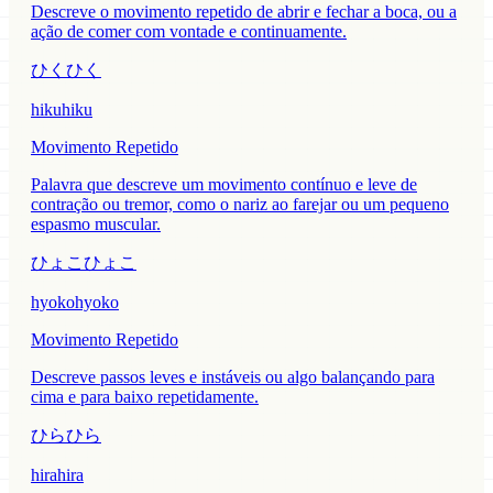
Descreve o movimento repetido de abrir e fechar a boca, ou a
ação de comer com vontade e continuamente.
ひくひく
hikuhiku
Movimento Repetido
Palavra que descreve um movimento contínuo e leve de
contração ou tremor, como o nariz ao farejar ou um pequeno
espasmo muscular.
ひょこひょこ
hyokohyoko
Movimento Repetido
Descreve passos leves e instáveis ou algo balançando para
cima e para baixo repetidamente.
ひらひら
hirahira