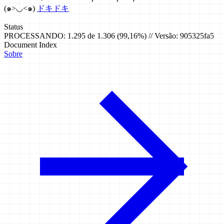
(๑>◡<๑)
ドキドキ
Status
PROCESSANDO: 1.295 de 1.306 (99,16%) // Versão: 905325fa5
Document Index
Sobre