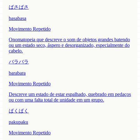
ばさばさ
basabasa
Movimento Repetido
Onomatopeia que descreve o som de objetos grandes batendo
ou um estado seco, áspero e desorganizado, especialmente do
cabelo.
バラバラ
barabara
Movimento Repetido
Descreve um estado de estar espalhado, quebrado em pedaços
ou com uma falta total de unidade em um grupo.
ぱくぱく
pakupaku
Movimento Repetido