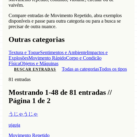
vaivém.
Compare entradas de Movimento Repetido, abra exemplos
disponíveis e passe para outra categoria ou para a busca se
precisar de outra nuance.
Outras categorias
Textura e Toque
Sentimentos e Ambiente
Impactos e
Explosões
Movimento Rápido
Corpo e Condição
Física
Objetos e Máquinas
Todas as categorias
Todos os tipos
BUSCAR ENTRADAS
81 entradas
Mostrando 1-48 de 81 entradas //
Página 1 de 2
うじゃうじゃ
ujauja
Movimento Repetido