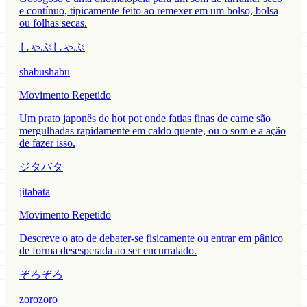
e contínuo, tipicamente feito ao remexer em um bolso, bolsa
ou folhas secas.
しゃぶしゃぶ
shabushabu
Movimento Repetido
Um prato japonês de hot pot onde fatias finas de carne são
mergulhadas rapidamente em caldo quente, ou o som e a ação
de fazer isso.
ジタバタ
jitabata
Movimento Repetido
Descreve o ato de debater-se fisicamente ou entrar em pânico
de forma desesperada ao ser encurralado.
ぞろぞろ
zorozoro