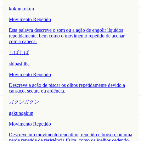
kokunkokun
Movimento Repetido
Esta palavra descreve o som ou a ação de engolir líquidos
repetidamente, bem como o movimento repetido de acenar
com a cabeça.
しばしば
shibashiba
Movimento Repetido
Descreve a ação de piscar os olhos repetidamente devido a
cansaço, secura ou ardência.
ガクンガクン
gakungakun
Movimento Repetido
Descreve um movimento repentino, repetido e brusco, ou uma
perda repetida de resistência física, como os joelhos cedendo.