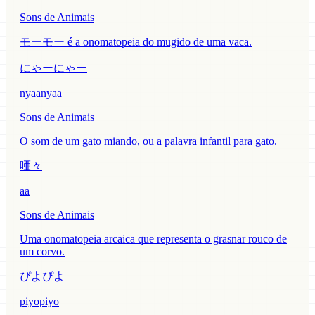
Sons de Animais
モーモー é a onomatopeia do mugido de uma vaca.
にゃーにゃー
nyaanyaa
Sons de Animais
O som de um gato miando, ou a palavra infantil para gato.
唖々
aa
Sons de Animais
Uma onomatopeia arcaica que representa o grasnar rouco de
um corvo.
ぴよぴよ
piyopiyo