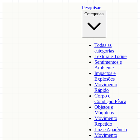
Pesquisar
Categorias
Todas as
categorias
Textura e Toque
Sentimentos e
Ambiente
Impactos e
Explosões
Movimento
Rápido
Corpo e
Condição Física
Objetos e
Máquinas
Movimento
Repetido
Luz e Aparência
Movimento