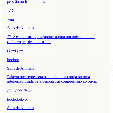
pressão ou fritura intensa.
ワン
wan
Sons de Animais
ワン é a onomatopeia japonesa para um único latido de
cachorro, equivalente a 'au'.
ほーほー
hoohoo
Sons de Animais
Palavra que representa o som de uma coruja ou uma
interjeição usada para demonstrar compreensão ao ouvir.
ホーホケキョ
hoohokekyo
Sons de Animais