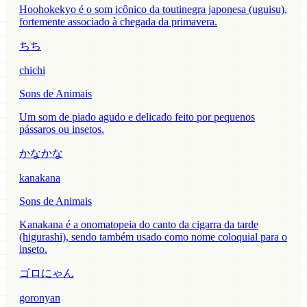
Hoohokekyo é o som icônico da toutinegra japonesa (uguisu),
fortemente associado à chegada da primavera.
ちち
chichi
Sons de Animais
Um som de piado agudo e delicado feito por pequenos
pássaros ou insetos.
かなかな
kanakana
Sons de Animais
Kanakana é a onomatopeia do canto da cigarra da tarde
(higurashi), sendo também usado como nome coloquial para o
inseto.
ゴロにゃん
goronyan