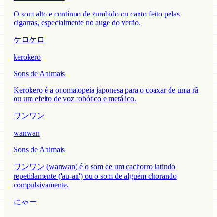
O som alto e contínuo de zumbido ou canto feito pelas
cigarras, especialmente no auge do verão.
ケロケロ
kerokero
Sons de Animais
Kerokero é a onomatopeia japonesa para o coaxar de uma rã
ou um efeito de voz robótico e metálico.
ワンワン
wanwan
Sons de Animais
ワンワン (wanwan) é o som de um cachorro latindo
repetidamente ('au-au') ou o som de alguém chorando
compulsivamente.
にゃー