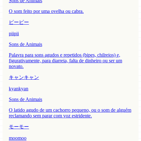
Sons de Animais
O som feito por uma ovelha ou cabra.
ピーピー
piipii
Sons de Animais
Palavra para sons agudos e repetidos (bipes, chilreios) e,
figurativamente, para diarreia, falta de dinheiro ou ser um
novato.
キャンキャン
kyankyan
Sons de Animais
O latido agudo de um cachorro pequeno, ou o som de alguém
reclamando sem parar com voz estridente.
モーモー
moomoo