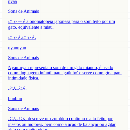
nyaa
Sons de Animais
にゃー é a onomatopeia japonesa para o som feito por um
gato, equivalente a miau.
にゃんにゃん
nyannyan
Sons de Animais
Nyan-nyan representa o som de um gato miando, é usado
como linguagem infantil para 'gatinho' e serve como gíria para
intimidade física.
ぶんぶん
bunbun
Sons de Animais
ぶんぶん descreve um zumbido contínuo e alto feito por
insetos ou motores, bem como a ação de balançar ou agitar
algo com muito vigor.