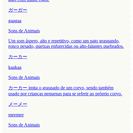
ガーガー
gaagaa
Sons de Animais
Um som áspero, alto e repetitivo, como um pato grasnando,
ronco pesado, queixas enfurecidas ou alto-falantes quebrados.
カーカー
kaakaa
Sons de Animais
カーカー imita o grasnado de um corvo, sendo também
usado por crianças pequenas para se referir ao próprio corvo.
メーメー
meemee
Sons de Animais