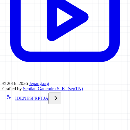
© 2016–2026
Jepang.org
Crafted by
Septian Ganendra S. K. (sepTN)
ID
EN
ES
FR
PT
JA