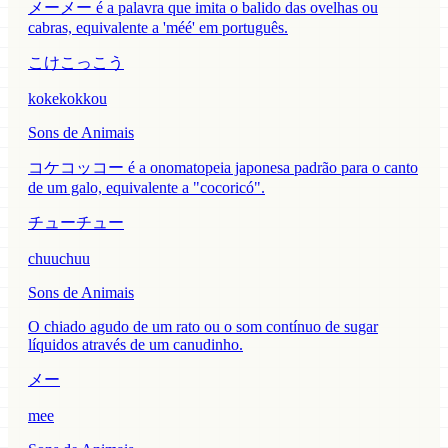
メーメー é a palavra que imita o balido das ovelhas ou
cabras, equivalente a 'méé' em português.
こけこっこう
kokekokkou
Sons de Animais
コケコッコー é a onomatopeia japonesa padrão para o canto
de um galo, equivalente a "cocoricó".
チューチュー
chuuchuu
Sons de Animais
O chiado agudo de um rato ou o som contínuo de sugar
líquidos através de um canudinho.
メー
mee