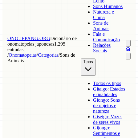
Lento
Sons Humanos
Natureza e
Clima
Sons de
Animais
Fala e
ONO.JEPANG.ORG
Dicionário de
Comunicação
onomatopeias japonesas
1.295
Relações
entradas
Sociais
/
Onomatopeias
/
Categorias
/
Sons de
Animais
Tipos
Todos os tipos
Gitaigo: Estados
e qualidades
Giongo: Sons
de objetos e
natureza
Giseigo: Vozes
de seres vivos
Gijougo:
Sentimentos e