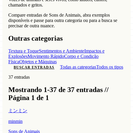
chamados e gritos.
Compare entradas de Sons de Animais, abra exemplos
disponíveis e passe para outra categoria ou para a busca se
precisar de outra nuance.
Outras categorias
Textura e Toque
Sentimentos e Ambiente
Impactos e
Explosões
Movimento Rápido
Corpo e Condição
Física
Objetos e Máquinas
Todas as categorias
Todos os tipos
BUSCAR ENTRADAS
37 entradas
Mostrando 1-37 de 37 entradas //
Página 1 de 1
ミンミン
minmin
Sons de Animais