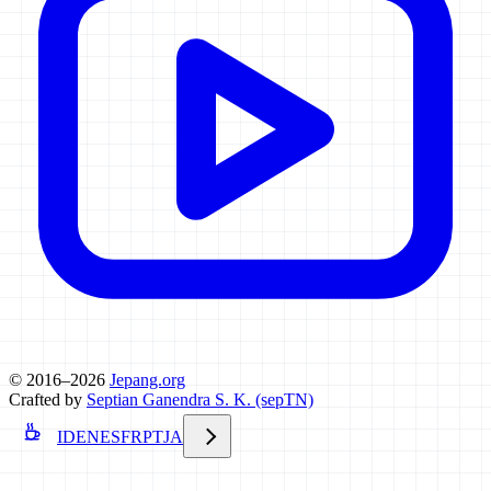
© 2016–2026
Jepang.org
Crafted by
Septian Ganendra S. K. (sepTN)
ID
EN
ES
FR
PT
JA