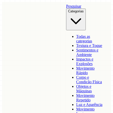
Pesquisar
Categorias
Todas as
categorias
Textura e Toque
Sentimentos e
Ambiente
Impactos e
Explosões
Movimento
Rápido
Corpo e
Condição Física
Objetos e
Máquinas
Movimento
Repetido
Luz e Aparência
Movimento