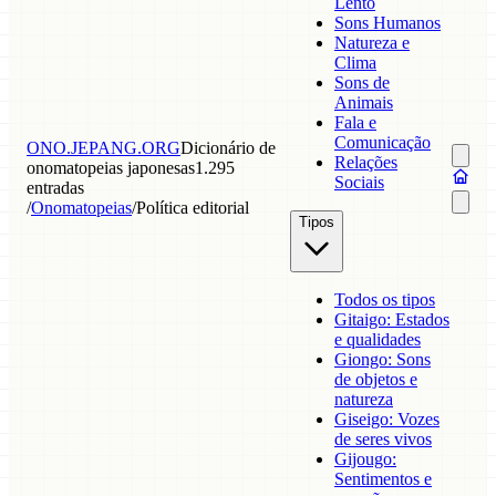
Lento
Sons Humanos
Natureza e
Clima
Sons de
Animais
Fala e
Comunicação
ONO.JEPANG.ORG
Dicionário de
Relações
onomatopeias japonesas
1.295
Sociais
entradas
/
Onomatopeias
/
Política editorial
Tipos
Todos os tipos
Gitaigo: Estados
e qualidades
Giongo: Sons
de objetos e
natureza
Giseigo: Vozes
de seres vivos
Gijougo:
Sentimentos e