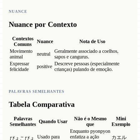
NUANCE
Nuance por Contexto
Contextos
Nuance
Nota de Uso
Comuns
Movimento
Geralmente associado a coelhos,
neutral
animal
sapos e cangurus.
Expressar
Descreve pessoas (especialmente
positive
felicidade
crianças) pulando de emoção.
PALAVRAS SEMELHANTES
Tabela Comparativa
Palavras
Não é o Mesmo
Mini
Quando Usar
Semelhantes
que
Exemplo
Enquanto pyonpyon
Usado para
enfatiza a ação
カエル
ぴょこぴょ