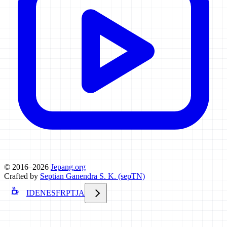
© 2016–2026
Jepang.org
Crafted by
Septian Ganendra S. K. (sepTN)
ID
EN
ES
FR
PT
JA