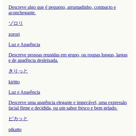
Descreve algo que é pequeno, arrumadinho, compacto e
aconchegante.
ゾロリ
zorori
Luz e Aparência
Descreve pessoas reunidas em grupo, ou roupas longas, largas
e de aparência desleixada.
きりっと
kiritto
Luz e Aparência
Descreve uma aparência elegante e impecável, uma expressão
facial firme e decidida, ou um sabor fresco e bem gelado.
ピカッと
pikatto