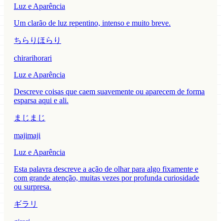
Luz e Aparência
Um clarão de luz repentino, intenso e muito breve.
ちらりほらり
chirarihorari
Luz e Aparência
Descreve coisas que caem suavemente ou aparecem de forma
esparsa aqui e ali.
まじまじ
majimaji
Luz e Aparência
Esta palavra descreve a ação de olhar para algo fixamente e
com grande atenção, muitas vezes por profunda curiosidade
ou surpresa.
ギラリ