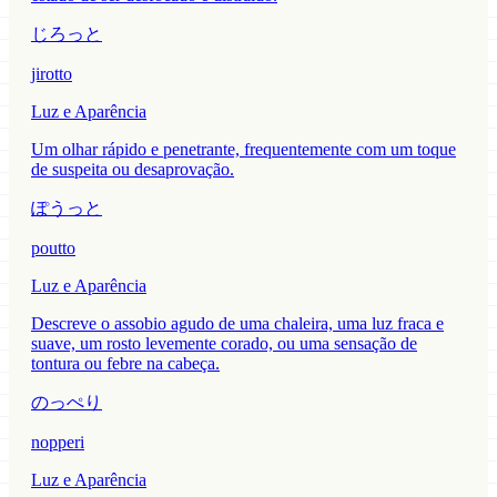
じろっと
jirotto
Luz e Aparência
Um olhar rápido e penetrante, frequentemente com um toque
de suspeita ou desaprovação.
ぽうっと
poutto
Luz e Aparência
Descreve o assobio agudo de uma chaleira, uma luz fraca e
suave, um rosto levemente corado, ou uma sensação de
tontura ou febre na cabeça.
のっぺり
nopperi
Luz e Aparência