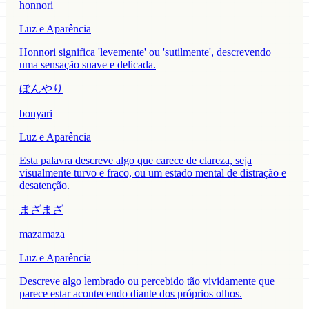
honnori
Luz e Aparência
Honnori significa 'levemente' ou 'sutilmente', descrevendo
uma sensação suave e delicada.
ぼんやり
bonyari
Luz e Aparência
Esta palavra descreve algo que carece de clareza, seja
visualmente turvo e fraco, ou um estado mental de distração e
desatenção.
まざまざ
mazamaza
Luz e Aparência
Descreve algo lembrado ou percebido tão vividamente que
parece estar acontecendo diante dos próprios olhos.