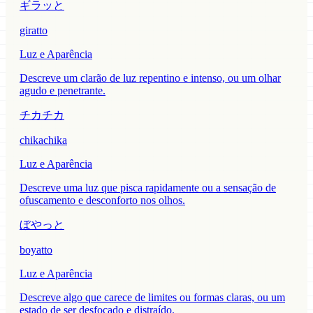
ギラッと
giratto
Luz e Aparência
Descreve um clarão de luz repentino e intenso, ou um olhar
agudo e penetrante.
チカチカ
chikachika
Luz e Aparência
Descreve uma luz que pisca rapidamente ou a sensação de
ofuscamento e desconforto nos olhos.
ぼやっと
boyatto
Luz e Aparência
Descreve algo que carece de limites ou formas claras, ou um
estado de ser desfocado e distraído.