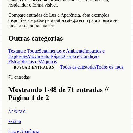
resplendor e forma visível.
Compare entradas de Luz e Aparência, abra exemplos
disponíveis e passe para outra categoria ou para a busca se
precisar de outra nuance.
Outras categorias
Textura e Toque
Sentimentos e Ambiente
Impactos e
Explosões
Movimento Rápido
Corpo e Condição
Física
Objetos e Máquinas
Todas as categorias
Todos os tipos
BUSCAR ENTRADAS
71 entradas
Mostrando 1-48 de 71 entradas //
Página 1 de 2
からっと
karatto
Luz e Aparência