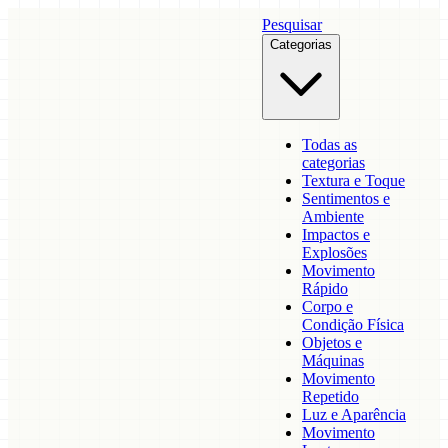
Pesquisar
Categorias
Todas as
categorias
Textura e Toque
Sentimentos e
Ambiente
Impactos e
Explosões
Movimento
Rápido
Corpo e
Condição Física
Objetos e
Máquinas
Movimento
Repetido
Luz e Aparência
Movimento