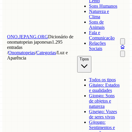
Lento
Sons Humanos
Natureza e
Clima
Sons de
Animais
Fala e
ONO.JEPANG.ORG
Dicionário de
Comunicação
onomatopeias japonesas
1.295
Relações
entradas
Sociais
/
Onomatopeias
/
Categorias
/
Luz e
Aparência
Tipos
Todos os tipos
Gitaigo: Estados
e qualidades
Giongo: Sons
de objetos e
natureza
Giseigo: Vozes
de seres vivos
Gijougo:
Sentimentos e