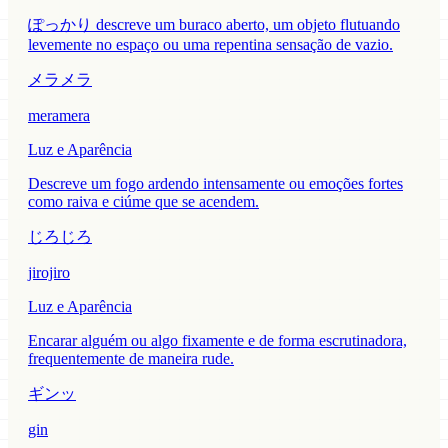
ぽっかり descreve um buraco aberto, um objeto flutuando
levemente no espaço ou uma repentina sensação de vazio.
メラメラ
meramera
Luz e Aparência
Descreve um fogo ardendo intensamente ou emoções fortes
como raiva e ciúme que se acendem.
じろじろ
jirojiro
Luz e Aparência
Encarar alguém ou algo fixamente e de forma escrutinadora,
frequentemente de maneira rude.
ギンッ
gin