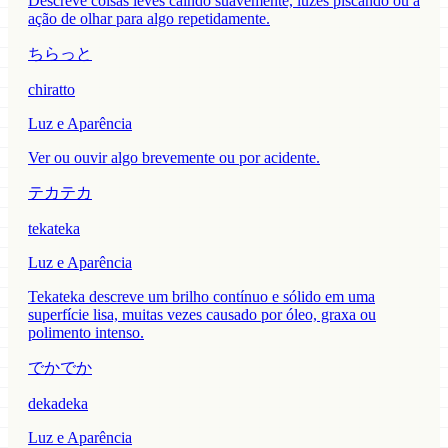
Descreve coisas leves caindo suavemente, luzes piscando ou a
ação de olhar para algo repetidamente.
ちらっと
chiratto
Luz e Aparência
Ver ou ouvir algo brevemente ou por acidente.
テカテカ
tekateka
Luz e Aparência
Tekateka descreve um brilho contínuo e sólido em uma
superfície lisa, muitas vezes causado por óleo, graxa ou
polimento intenso.
でかでか
dekadeka
Luz e Aparência