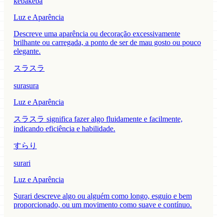
kebakeba
Luz e Aparência
Descreve uma aparência ou decoração excessivamente
brilhante ou carregada, a ponto de ser de mau gosto ou pouco
elegante.
スラスラ
surasura
Luz e Aparência
スラスラ significa fazer algo fluidamente e facilmente,
indicando eficiência e habilidade.
すらり
surari
Luz e Aparência
Surari descreve algo ou alguém como longo, esguio e bem
proporcionado, ou um movimento como suave e contínuo.