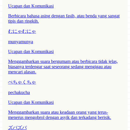
Ucapan dan Komunikasi
Berbicara bahasa asing dengan fasih, atau benda yang sangat
tipis dan ringkih.
むにゃむにゃ
munyamunya
Ucapan dan Komunikasi
Menggambarkan suara bergumam atau berbicara tidak jelas,
biasanya terdengar saat seseorang sedang mengigau atau
mencari alasan.
ぺちゃくちゃ
pechakucha
Ucapan dan Komunikasi
Menggambarkan suara atau keadaan orang yang terus-
menerus mengobrol dengan asyik dan terkadang berisik.
ズバズバ