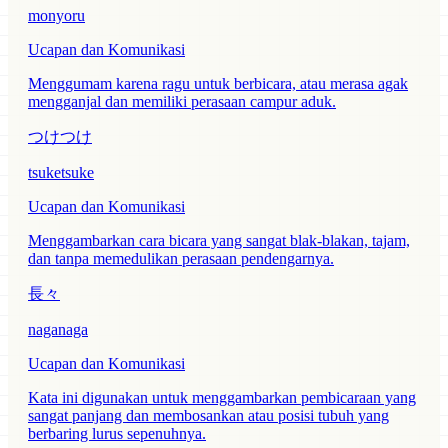
monyoru
Ucapan dan Komunikasi
Menggumam karena ragu untuk berbicara, atau merasa agak
mengganjal dan memiliki perasaan campur aduk.
つけつけ
tsuketsuke
Ucapan dan Komunikasi
Menggambarkan cara bicara yang sangat blak-blakan, tajam,
dan tanpa memedulikan perasaan pendengarnya.
長々
naganaga
Ucapan dan Komunikasi
Kata ini digunakan untuk menggambarkan pembicaraan yang
sangat panjang dan membosankan atau posisi tubuh yang
berbaring lurus sepenuhnya.