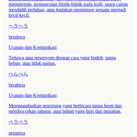
menggerutu, kemunculan bintik-bintik pada kulit, suara cairan
mendidih perlahan, atau tindakan memotong sesuatu menjadi
kecil-kecil.
ヘラヘラ
herahera
Ucapan dan Komunikasi
Tertawa atau tersenyum dengan cara yang bodoh, tanpa
beban, atau tidak pantas.
べらべら
berabera
Ucapan dan Komunikasi
Menggambarkan seseorang yang berbicara tanpa henti dan
membocorkan rahasia, atau bahan yang tipis dan murahan.
ペラペラ
perapera