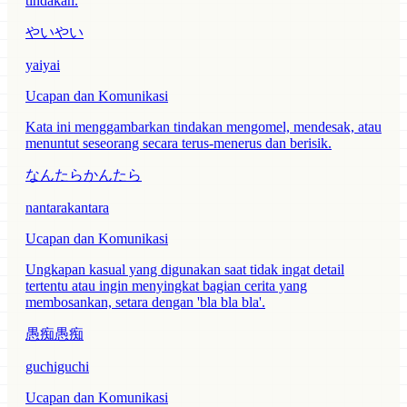
tindakan.
やいやい
yaiyai
Ucapan dan Komunikasi
Kata ini menggambarkan tindakan mengomel, mendesak, atau
menuntut seseorang secara terus-menerus dan berisik.
なんたらかんたら
nantarakantara
Ucapan dan Komunikasi
Ungkapan kasual yang digunakan saat tidak ingat detail
tertentu atau ingin menyingkat bagian cerita yang
membosankan, setara dengan 'bla bla bla'.
愚痴愚痴
guchiguchi
Ucapan dan Komunikasi