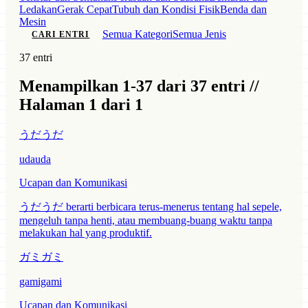
Ledakan
Gerak Cepat
Tubuh dan Kondisi Fisik
Benda dan
Mesin
Semua Kategori
Semua Jenis
CARI ENTRI
37 entri
Menampilkan 1-37 dari 37 entri //
Halaman 1 dari 1
うだうだ
udauda
Ucapan dan Komunikasi
うだうだ berarti berbicara terus-menerus tentang hal sepele,
mengeluh tanpa henti, atau membuang-buang waktu tanpa
melakukan hal yang produktif.
ガミガミ
gamigami
Ucapan dan Komunikasi