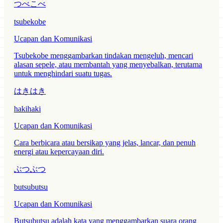
つべこべ
tsubekobe
Ucapan dan Komunikasi
Tsubekobe menggambarkan tindakan mengeluh, mencari
alasan sepele, atau membantah yang menyebalkan, terutama
untuk menghindari suatu tugas.
はきはき
hakihaki
Ucapan dan Komunikasi
Cara berbicara atau bersikap yang jelas, lancar, dan penuh
energi atau kepercayaan diri.
ぶつぶつ
butsubutsu
Ucapan dan Komunikasi
Butsubutsu adalah kata yang menggambarkan suara orang