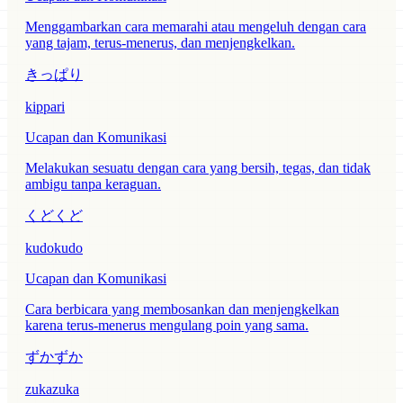
Menggambarkan cara memarahi atau mengeluh dengan cara
yang tajam, terus-menerus, dan menjengkelkan.
きっぱり
kippari
Ucapan dan Komunikasi
Melakukan sesuatu dengan cara yang bersih, tegas, dan tidak
ambigu tanpa keraguan.
くどくど
kudokudo
Ucapan dan Komunikasi
Cara berbicara yang membosankan dan menjengkelkan
karena terus-menerus mengulang poin yang sama.
ずかずか
zukazuka