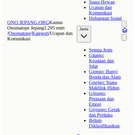
Suara Hewan
Ucapan dan
Komunikasi
Hubungan Sosial
ONO.JEPANG.ORG
Kamus
Onomatope Jepang
1.295 entri
Jenis
/
Onomatope
/
Kategori
/
Ucapan dan
Komunikasi
Semua Jenis
Gitaigo:
Keadaan dan
Sifat
Giongo: Bunyi
Benda dan Alam
Giseigo: Suara
Makhluk Hidup
Gijougo:
Perasaan dan
Emosi
Giyougo: Gerak
dan Perilaku
Belum
Diklasifikasikan