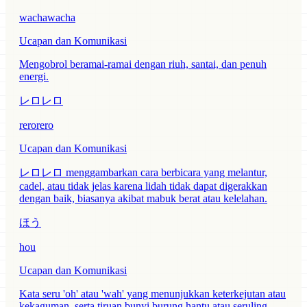
wachawacha
Ucapan dan Komunikasi
Mengobrol beramai-ramai dengan riuh, santai, dan penuh
energi.
レロレロ
rerorero
Ucapan dan Komunikasi
レロレロ menggambarkan cara berbicara yang melantur,
cadel, atau tidak jelas karena lidah tidak dapat digerakkan
dengan baik, biasanya akibat mabuk berat atau kelelahan.
ほう
hou
Ucapan dan Komunikasi
Kata seru 'oh' atau 'wah' yang menunjukkan keterkejutan atau
kekaguman, serta tiruan bunyi burung hantu atau seruling.