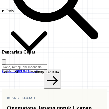
Jenis
Pencarian Cepat
Cari
Tentang
Disclaimer
Tekan ESC untuk menutup
Cari Kata
RUANG JELAJAH
Onomatope Jepang untuk Ucapan