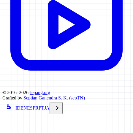
© 2016–2026
Jepang.org
Crafted by
Septian Ganendra S. K. (sepTN)
ID
EN
ES
FR
PT
JA