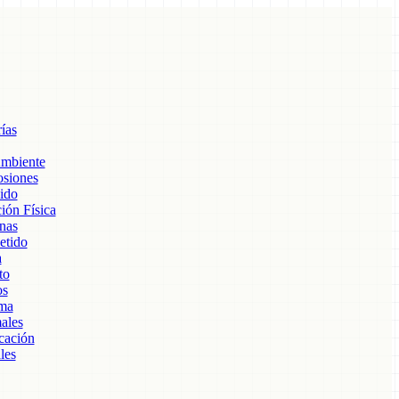
ías
Ambiente
osiones
ido
ión Física
nas
etido
a
to
os
ima
ales
cación
les