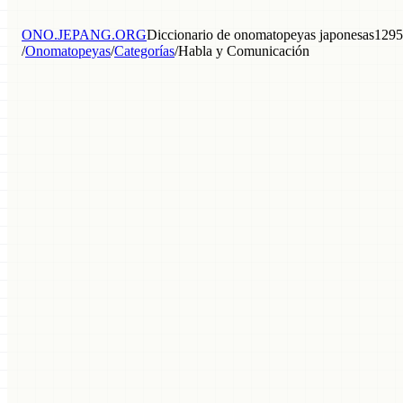
ONO.JEPANG.ORG
Diccionario de onomatopeyas japonesas
1295
/
Onomatopeyas
/
Categorías
/
Habla y Comunicación