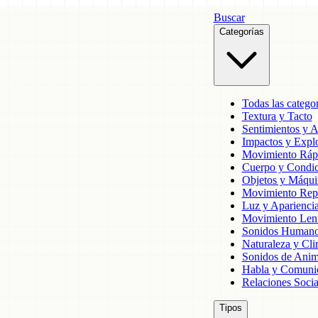
Buscar
Categorías
Todas las categor
Textura y Tacto
Sentimientos y 
Impactos y Expl
Movimiento Ráp
Cuerpo y Condic
Objetos y Máqui
Movimiento Rep
Luz y Aparienci
Movimiento Len
Sonidos Human
Naturaleza y Cl
Sonidos de Anim
Habla y Comuni
Relaciones Socia
Tipos