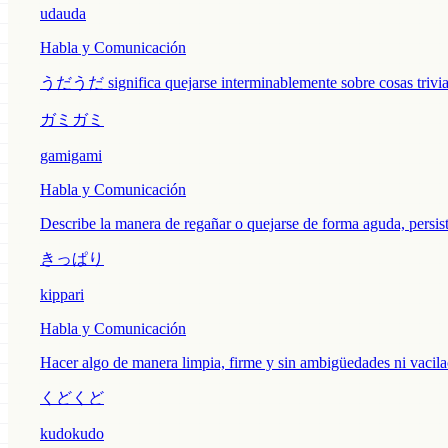
udauda
Habla y Comunicación
うだうだ significa quejarse interminablemente sobre cosas triviale
ガミガミ
gamigami
Habla y Comunicación
Describe la manera de regañar o quejarse de forma aguda, persist
きっぱり
kippari
Habla y Comunicación
Hacer algo de manera limpia, firme y sin ambigüedades ni vacila
くどくど
kudokudo