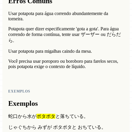
Erros Comuns
Usar potapota para água correndo abundantemente da
torneira.
Potapota quer dizer especificamente 'gota a gota'. Para água
correndo de forma contínua, tente usar ザーザー ou だらだ
ら.
Usar potapota para migalhas caindo da mesa.
Você precisa usar poroporo ou boroboro para farelos secos,
pois potapota exige o contexto de líquido.
EXEMPLOS
Exemplos
蛇口から水が
ポタポタ
と落ちている。
じゃぐちから みずが ポタポタと おちている。