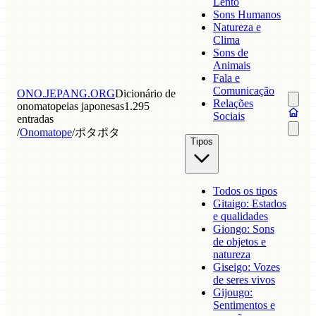
Lento
Sons Humanos
Natureza e
Clima
Sons de
Animais
Fala e
Comunicação
ONO.JEPANG.ORG
Dicionário de
Relações
onomatopeias japonesas
1.295
Sociais
entradas
/
Onomatope
/
ポタポタ
Tipos
Todos os tipos
Gitaigo: Estados
e qualidades
Giongo: Sons
de objetos e
natureza
Giseigo: Vozes
de seres vivos
Gijougo:
Sentimentos e