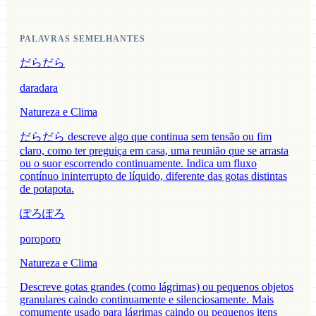
PALAVRAS SEMELHANTES
だらだら
daradara
Natureza e Clima
だらだら descreve algo que continua sem tensão ou fim
claro, como ter preguiça em casa, uma reunião que se arrasta
ou o suor escorrendo continuamente. Indica um fluxo
contínuo ininterrupto de líquido, diferente das gotas distintas
de potapota.
ぽろぽろ
poroporo
Natureza e Clima
Descreve gotas grandes (como lágrimas) ou pequenos objetos
granulares caindo continuamente e silenciosamente. Mais
comumente usado para lágrimas caindo ou pequenos itens