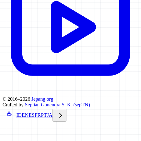
© 2016–2026
Jepang.org
Crafted by
Septian Ganendra S. K. (sepTN)
ID
EN
ES
FR
PT
JA