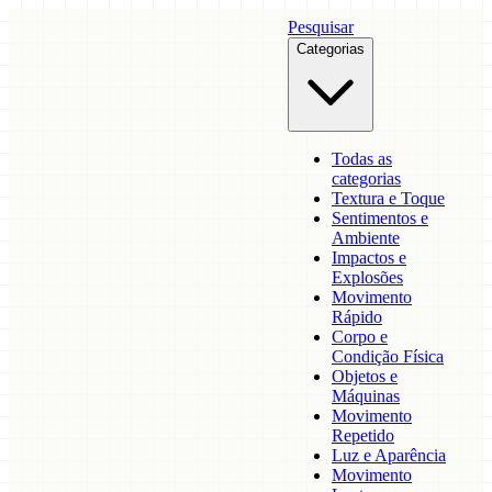
Pesquisar
Categorias
Todas as
categorias
Textura e Toque
Sentimentos e
Ambiente
Impactos e
Explosões
Movimento
Rápido
Corpo e
Condição Física
Objetos e
Máquinas
Movimento
Repetido
Luz e Aparência
Movimento