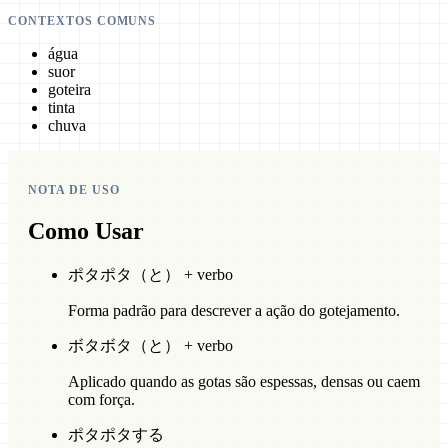
CONTEXTOS COMUNS
água
suor
goteira
tinta
chuva
NOTA DE USO
Como Usar
ポタポタ（と） + verbo
Forma padrão para descrever a ação do gotejamento.
ボタボタ（と） + verbo
Aplicado quando as gotas são espessas, densas ou caem
com força.
ポタポタする