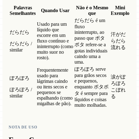
Palavras
Não é o Mesmo
Mini
Quando Usar
Semelhantes
que
Exemplo
だらだら é um
Usado para um
fluxo
líquido que
だらだら
ininterrupto, ao
汗がだ
escorre em um
passo que ポタ
fluxo contínuo e
らだら
だらだら /
ポタ refere-se a
ininterrupto (como
流れる
similar
gotas individuais
muito suor no
caindo uma a
rosto).
uma.
ぽろぽろ serve
Frequentemente
para grãos secos
usado para
涙がぽ
ぽろぽろ
e pequenos,
lágrimas caindo
ろぽろ
ou itens secos e
enquanto ポタポ
ぽろぽろ /
こぼれ
pequenos se
タ é sempre para
similar
る
espalhando (como
líquidos e coisas
migalhas de pão).
muito molhadas.
NOTA DE USO