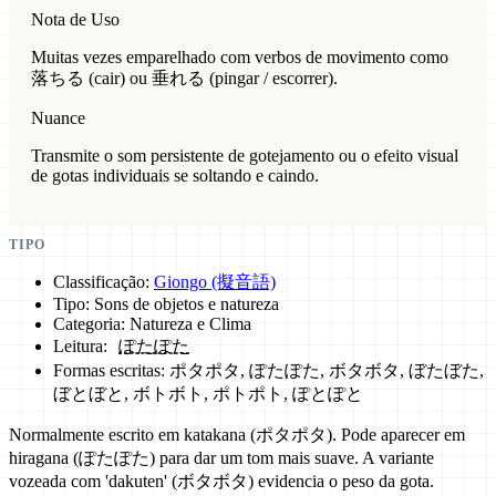
Nota de Uso
Muitas vezes emparelhado com verbos de movimento como
落ちる (cair) ou 垂れる (pingar / escorrer).
Nuance
Transmite o som persistente de gotejamento ou o efeito visual
de gotas individuais se soltando e caindo.
TIPO
Classificação:
Giongo (擬音語)
Tipo: Sons de objetos e natureza
Categoria: Natureza e Clima
Leitura:
ぽたぽた
Formas escritas: ポタポタ, ぽたぽた, ボタボタ, ぼたぼた,
ぼとぼと, ボトボト, ポトポト, ぽとぽと
Normalmente escrito em katakana (ポタポタ). Pode aparecer em
hiragana (ぽたぽた) para dar um tom mais suave. A variante
vozeada com 'dakuten' (ボタボタ) evidencia o peso da gota.