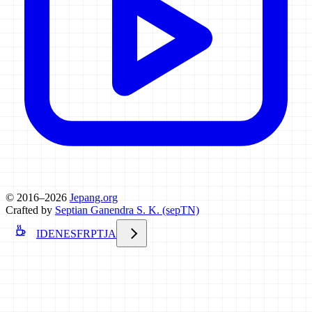
© 2016–2026
Jepang.org
Crafted by
Septian Ganendra S. K. (sepTN)
ID
EN
ES
FR
PT
JA