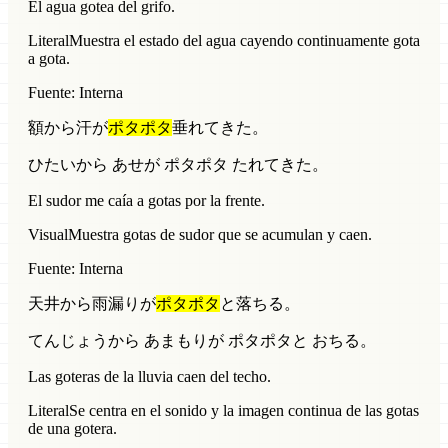
El agua gotea del grifo.
Literal
Muestra el estado del agua cayendo continuamente gota
a gota.
Fuente: Interna
額から汗が
ポタポタ
垂れてきた。
ひたいから あせが ポタポタ たれてきた。
El sudor me caía a gotas por la frente.
Visual
Muestra gotas de sudor que se acumulan y caen.
Fuente: Interna
天井から雨漏りが
ポタポタ
と落ちる。
てんじょうから あまもりが ポタポタと おちる。
Las goteras de la lluvia caen del techo.
Literal
Se centra en el sonido y la imagen continua de las gotas
de una gotera.