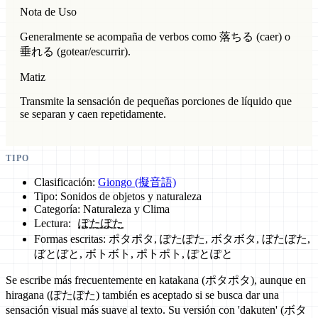
Nota de Uso
Generalmente se acompaña de verbos como 落ちる (caer) o
垂れる (gotear/escurrir).
Matiz
Transmite la sensación de pequeñas porciones de líquido que
se separan y caen repetidamente.
TIPO
Clasificación:
Giongo (擬音語)
Tipo: Sonidos de objetos y naturaleza
Categoría: Naturaleza y Clima
Lectura:
ぽたぽた
Formas escritas: ポタポタ, ぽたぽた, ボタボタ, ぼたぼた,
ぼとぼと, ボトボト, ポトポト, ぽとぽと
Se escribe más frecuentemente en katakana (ポタポタ), aunque en
hiragana (ぽたぽた) también es aceptado si se busca dar una
sensación visual más suave al texto. Su versión con 'dakuten' (ボタ