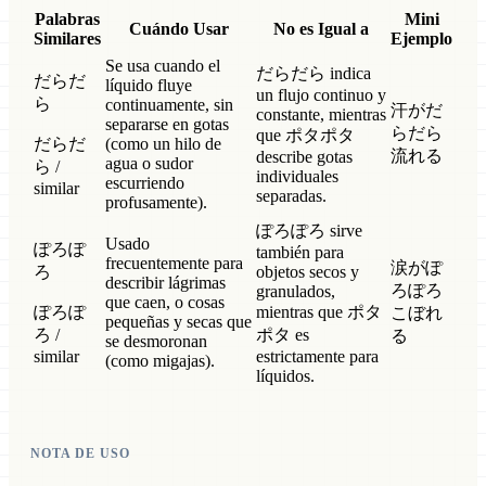
Palabras
Mini
Cuándo Usar
No es Igual a
Similares
Ejemplo
Se usa cuando el
だらだら indica
だらだ
líquido fluye
un flujo continuo y
ら
continuamente, sin
汗がだ
constante, mientras
separarse en gotas
らだら
que ポタポタ
だらだ
(como un hilo de
流れる
describe gotas
agua o sudor
ら /
individuales
escurriendo
similar
separadas.
profusamente).
ぽろぽろ sirve
Usado
ぽろぽ
también para
frecuentemente para
涙がぽ
ろ
objetos secos y
describir lágrimas
ろぽろ
granulados,
que caen, o cosas
ぽろぽ
mientras que ポタ
こぼれ
pequeñas y secas que
ろ /
ポタ es
る
se desmoronan
similar
estrictamente para
(como migajas).
líquidos.
NOTA DE USO