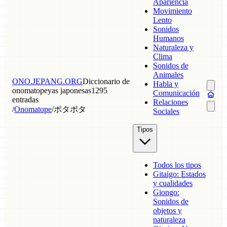
Apariencia
Movimiento
Lento
Sonidos
Humanos
Naturaleza y
Clima
Sonidos de
Animales
ONO.JEPANG.ORG
Diccionario de
Habla y
onomatopeyas japonesas
1295
Comunicación
entradas
Relaciones
/
Onomatope
/
ポタポタ
Sociales
Tipos
Todos los tipos
Gitaigo: Estados
y cualidades
Giongo:
Sonidos de
objetos y
naturaleza