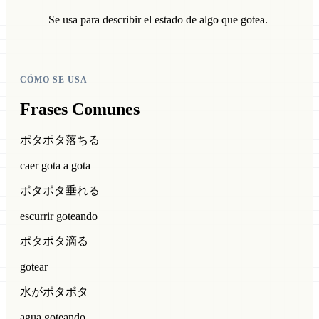
Se usa para describir el estado de algo que gotea.
CÓMO SE USA
Frases Comunes
ポタポタ落ちる
caer gota a gota
ポタポタ垂れる
escurrir goteando
ポタポタ滴る
gotear
水がポタポタ
agua goteando