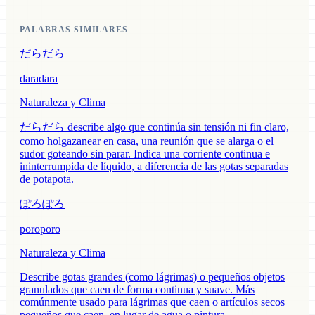
PALABRAS SIMILARES
だらだら
daradara
Naturaleza y Clima
だらだら describe algo que continúa sin tensión ni fin claro,
como holgazanear en casa, una reunión que se alarga o el
sudor goteando sin parar. Indica una corriente continua e
ininterrumpida de líquido, a diferencia de las gotas separadas
de potapota.
ぽろぽろ
poroporo
Naturaleza y Clima
Describe gotas grandes (como lágrimas) o pequeños objetos
granulados que caen de forma continua y suave. Más
comúnmente usado para lágrimas que caen o artículos secos
pequeños que caen, en lugar de agua o pintura.