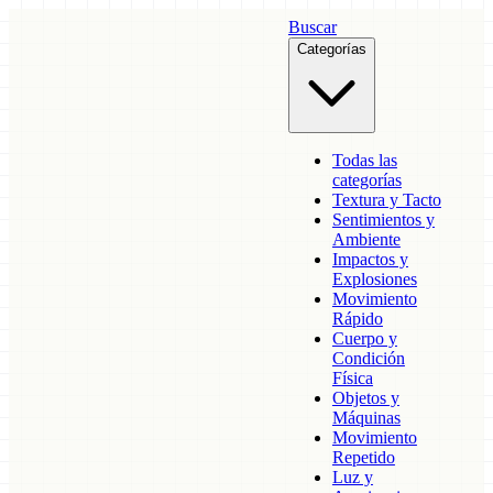
Buscar
Categorías
Todas las
categorías
Textura y Tacto
Sentimientos y
Ambiente
Impactos y
Explosiones
Movimiento
Rápido
Cuerpo y
Condición
Física
Objetos y
Máquinas
Movimiento
Repetido
Luz y