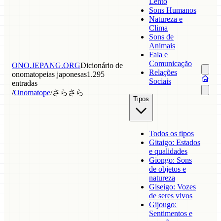
Lento
Sons Humanos
Natureza e
Clima
Sons de
Animais
Fala e
Comunicação
ONO.JEPANG.ORG
Dicionário de
Relações
onomatopeias japonesas
1.295
Sociais
entradas
/
Onomatope
/
さらさら
Tipos
Todos os tipos
Gitaigo: Estados
e qualidades
Giongo: Sons
de objetos e
natureza
Giseigo: Vozes
de seres vivos
Gijougo:
Sentimentos e