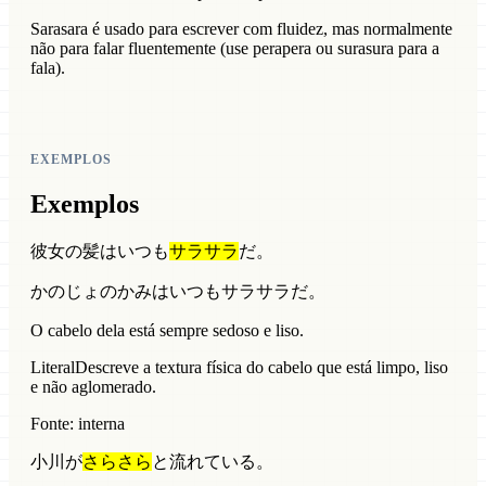
Sarasara é usado para escrever com fluidez, mas normalmente
não para falar fluentemente (use perapera ou surasura para a
fala).
EXEMPLOS
Exemplos
彼女の髪はいつも
サラサラ
だ。
かのじょのかみはいつもサラサラだ。
O cabelo dela está sempre sedoso e liso.
Literal
Descreve a textura física do cabelo que está limpo, liso
e não aglomerado.
Fonte: interna
小川が
さらさら
と流れている。