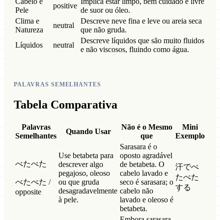
Cabelo e
Implica estar limpo, bem cuidado e livre
positive
Pele
de suor ou óleo.
Clima e
Descreve neve fina e leve ou areia seca
neutral
Natureza
que não gruda.
Descreve líquidos que são muito fluidos
Líquidos
neutral
e não viscosos, fluindo como água.
PALAVRAS SEMELHANTES
Tabela Comparativa
Palavras
Não é o Mesmo
Mini
Quando Usar
Semelhantes
que
Exemplo
Sarasara é o
Use betabeta para
oposto agradável
べたべた
descrever algo
de betabeta. O
汗でべ
pegajoso, oleoso
cabelo lavado e
たべた
べたべた /
ou que gruda
seco é sarasara; o
する
desagradavelmente
cabelo não
opposite
à pele.
lavado e oleoso é
betabeta.
Embora sarasara