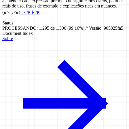
a entender cada expressão por meio de significados claros, padrões
reais de uso, frases de exemplo e explicações ricas em nuances.
(๑>◡<๑)
ドキドキ
Status
PROCESSANDO: 1.295 de 1.306 (99,16%) // Versão: 905325fa5
Document Index
Sobre