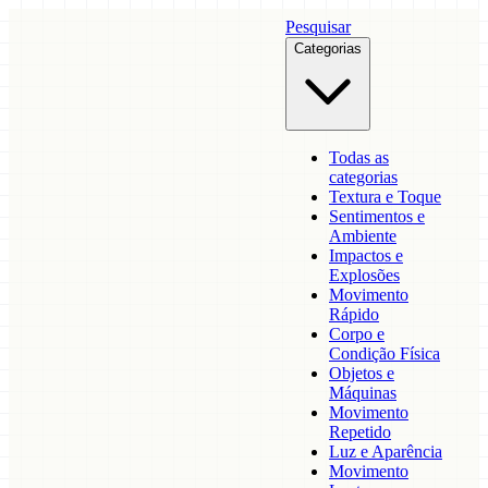
Pesquisar
Categorias
Todas as
categorias
Textura e Toque
Sentimentos e
Ambiente
Impactos e
Explosões
Movimento
Rápido
Corpo e
Condição Física
Objetos e
Máquinas
Movimento
Repetido
Luz e Aparência
Movimento