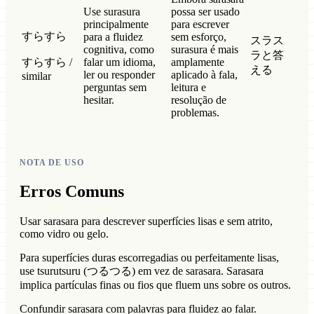
Use surasura
possa ser usado
principalmente
para escrever
すらすら
para a fluidez
sem esforço,
スラス
cognitiva, como
surasura é mais
ラと答
すらすら /
falar um idioma,
amplamente
える
ler ou responder
aplicado à fala,
similar
perguntas sem
leitura e
hesitar.
resolução de
problemas.
NOTA DE USO
Erros Comuns
Usar sarasara para descrever superfícies lisas e sem atrito,
como vidro ou gelo.
Para superfícies duras escorregadias ou perfeitamente lisas,
use tsurutsuru (つるつる) em vez de sarasara. Sarasara
implica partículas finas ou fios que fluem uns sobre os outros.
Confundir sarasara com palavras para fluidez ao falar.