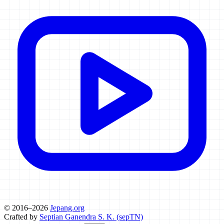
© 2016–2026
Jepang.org
Crafted by
Septian Ganendra S. K. (sepTN)