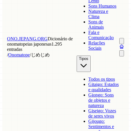
Lento
Sons Humanos
Natureza e
Clima
Sons de
Animais
Fala e
Comunicação
ONO.JEPANG.ORG
Dicionário de
Relações
onomatopeias japonesas
1.295
Sociais
entradas
/
Onomatope
/
じめじめ
Tipos
Todos os tipos
Gitaigo: Estados
e qualidades
Giongo: Sons
de objetos e
natureza
Giseigo: Vozes
de seres vivos
Gijougo:
Sentimentos e