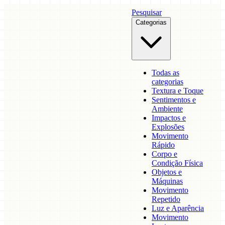
Pesquisar
Categorias
Todas as
categorias
Textura e Toque
Sentimentos e
Ambiente
Impactos e
Explosões
Movimento
Rápido
Corpo e
Condição Física
Objetos e
Máquinas
Movimento
Repetido
Luz e Aparência
Movimento