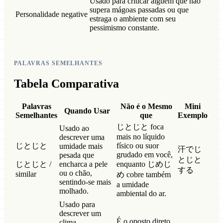
Usado para criticar alguém que não
supera mágoas passadas ou que
Personalidade
negative
estraga o ambiente com seu
pessimismo constante.
PALAVRAS SEMELHANTES
Tabela Comparativa
Palavras
Não é o Mesmo
Mini
Quando Usar
Semelhantes
que
Exemplo
じとじと foca
Usado ao
mais no líquido
descrever uma
じとじと
físico ou suor
umidade mais
汗でじ
grudado em você,
pesada que
とじと
じとじと /
encharca a pele
enquanto じめじ
する
ou o chão,
similar
め cobre também
sentindo-se mais
a umidade
molhado.
ambiental do ar.
Usado para
descrever um
É o oposto direto
clima