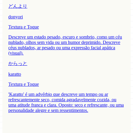
どんより
donyori
Textura e Toque
Descreve um estado pesado, escuro e sombrio, como um céu
nublado, olhos sem vida ou um humor deprimido. Descreve
céus nublados, ar pesado ou uma expressão facial apática
(visual).
からっと
karatto
Textura e Toque
'Karatto' é um advérbio que descreve um tempo ou ar
refrescantemente seco, comida agradavelmente cozida, ou
uma atitude franca e clara. Oposto: seco e refrescante, ou uma
personalidade alegre e sem ressentimentos.