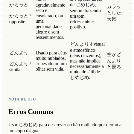
からっと
de じめじめ,
agradavelmente
カラッ
seco e
sempre trazendo
とした
からっと /
ensolarado, ou
um tom
天気
uma
refrescante e
opposite
personalidade
positivo.
alegre e sem
ressentimentos.
どんより é visual
e atmosférico
どんより
Usado para céus
空がど
(céus cinzentos),
muito nublados,
んより
mas não implica
どんより /
ar pesado ou um
necessariamente a
と曇る
olhar sem vida.
similar
umidade tátil de
じめじめ.
NOTA DE USO
Erros Comuns
Usar じめじめ para descrever o chão molhado por derramar
um copo d'água.