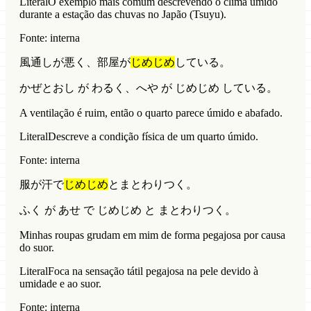
Literal
O exemplo mais comum descrevendo o clima úmido
durante a estação das chuvas no Japão (Tsuyu).
Fonte: interna
風通しが悪く、部屋が
じめじめ
している。
かぜとおし が わるく、へや が じめじめ している。
A ventilação é ruim, então o quarto parece úmido e abafado.
Literal
Descreve a condição física de um quarto úmido.
Fonte: interna
服が汗で
じめじめ
とまとわりつく。
ふく が あせ で じめじめ と まとわりつく。
Minhas roupas grudam em mim de forma pegajosa por causa
do suor.
Literal
Foca na sensação tátil pegajosa na pele devido à
umidade e ao suor.
Fonte: interna