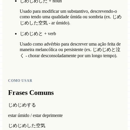
じめじめした + noun
Usado para modificar um substantivo, descrevendo-o
como tendo uma qualidade úmida ou sombria (ex. じめ
じめした空気 - ar úmido).
じめじめと + verb
Usado como advérbio para descrever uma ação feita de
maneira melancólica ou persistente (ex. じめじめと泣
く - chorar desconsoladamente por um longo tempo).
COMO USAR
Frases Comuns
じめじめする
estar úmido / estar deprimente
じめじめした空気