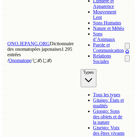
Lumière et
Apparence
Mouvement
Lent
Sons Humains
Nature et Météo
Sons
d’Animaux
ONO.JEPANG.ORG
Dictionnaire
Parole et
des onomatopées japonaises
1 295
Communication
entrées
Relations
/
Onomatope
/
じめじめ
Sociales
Types
Tous les types
Gitaigo: États et
qualités
Giongo: Sons
des objets et de
la nature
Giseigo: Voix
des êtres vivants