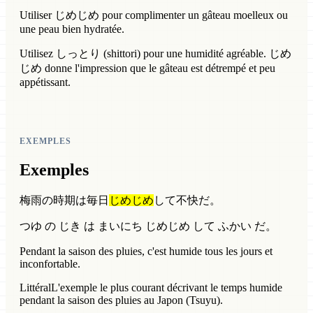
Utiliser じめじめ pour complimenter un gâteau moelleux ou
une peau bien hydratée.
Utilisez しっとり (shittori) pour une humidité agréable. じめ
じめ donne l'impression que le gâteau est détrempé et peu
appétissant.
EXEMPLES
Exemples
梅雨の時期は毎日
じめじめ
して不快だ。
つゆ の じき は まいにち じめじめ して ふかい だ。
Pendant la saison des pluies, c'est humide tous les jours et
inconfortable.
Littéral
L'exemple le plus courant décrivant le temps humide
pendant la saison des pluies au Japon (Tsuyu).