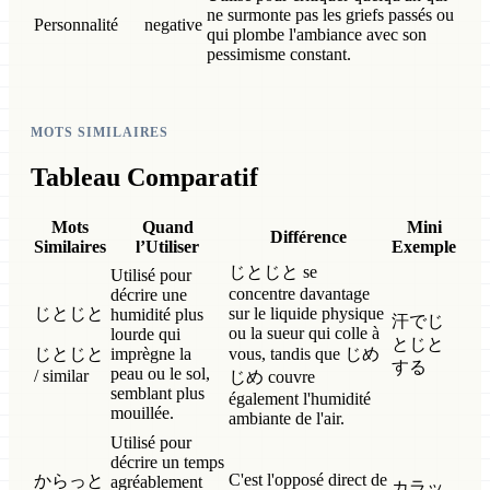
ne surmonte pas les griefs passés ou
Personnalité
negative
qui plombe l'ambiance avec son
pessimisme constant.
MOTS SIMILAIRES
Tableau Comparatif
Mots
Quand
Mini
Différence
Similaires
l’Utiliser
Exemple
じとじと se
Utilisé pour
concentre davantage
décrire une
じとじと
sur le liquide physique
humidité plus
汗でじ
ou la sueur qui colle à
lourde qui
とじと
じとじと
imprègne la
vous, tandis que じめ
する
peau ou le sol,
/ similar
じめ couvre
semblant plus
également l'humidité
mouillée.
ambiante de l'air.
Utilisé pour
décrire un temps
C'est l'opposé direct de
からっと
agréablement
カラッ