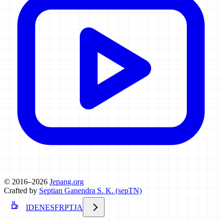
© 2016–2026
Jepang.org
Crafted by
Septian Ganendra S. K. (sepTN)
ID
EN
ES
FR
PT
JA