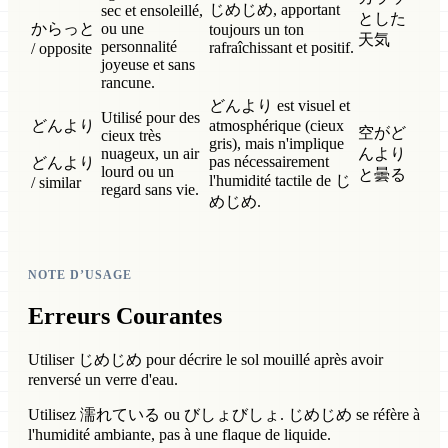
じめじめ, apportant
sec et ensoleillé,
とした
からっと
ou une
toujours un ton
天気
personnalité
rafraîchissant et positif.
/ opposite
joyeuse et sans
rancune.
どんより est visuel et
Utilisé pour des
どんより
atmosphérique (cieux
空がど
cieux très
gris), mais n'implique
nuageux, un air
んより
pas nécessairement
どんより
lourd ou un
と曇る
l'humidité tactile de じ
/ similar
regard sans vie.
めじめ.
NOTE D’USAGE
Erreurs Courantes
Utiliser じめじめ pour décrire le sol mouillé après avoir
renversé un verre d'eau.
Utilisez 濡れている ou びしょびしょ. じめじめ se réfère à
l'humidité ambiante, pas à une flaque de liquide.