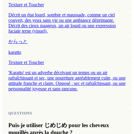
Texture et Toucher
Décrit un état lourd, sombre et maussade, comme un ciel
couvert, des yeux sans vie ou une ambiance déprimante.
Décrit des cieux nuageux, un air lourd ou une expression
faciale terne (visuel).
からっと
karatto
Texture et Toucher
'Karatto' est un adverbe décrivant un temps ou un air
rafraîchissant et sec, une nourriture agréablement cuite, ou une
attitude franche et claire. Opposé : sec et rafraîchissant, ou une
personnalité joyeuse et sans rancune.
QUESTIONS
Puis-je utiliser じめじめ pour les cheveux
mouillés après la douche ?