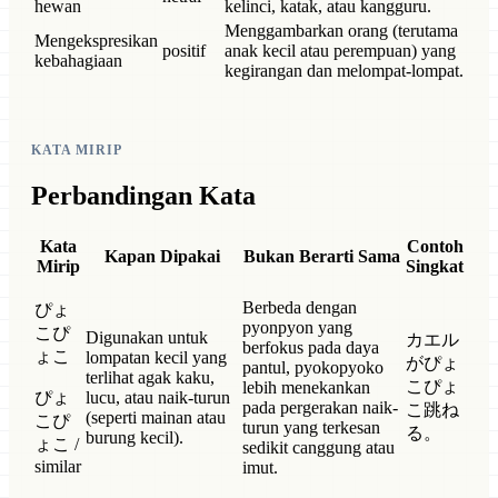
hewan
kelinci, katak, atau kangguru.
Menggambarkan orang (terutama
Mengekspresikan
positif
anak kecil atau perempuan) yang
kebahagiaan
kegirangan dan melompat-lompat.
KATA MIRIP
Perbandingan Kata
Kata
Contoh
Kapan Dipakai
Bukan Berarti Sama
Mirip
Singkat
Berbeda dengan
ぴょ
pyonpyon yang
こぴ
Digunakan untuk
カエル
berfokus pada daya
ょこ
lompatan kecil yang
がぴょ
pantul, pyokopyoko
terlihat agak kaku,
こぴょ
lebih menekankan
ぴょ
lucu, atau naik-turun
pada pergerakan naik-
こ跳ね
(seperti mainan atau
こぴ
turun yang terkesan
る。
burung kecil).
ょこ /
sedikit canggung atau
similar
imut.