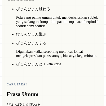
ぴょんぴょん跳ねる
Pola yang paling umum untuk mendeskripsikan subjek
yang sedang melompat-lompat di tempat atau berpindah
sedikit demi sedikit.
ぴょんぴょん飛ぶ
ぴょんぴょんする
Digunakan ketika seseorang meloncat-loncat
mengekspresikan perasaannya, biasanya kegembiraan.
ぴょんぴょんと + kata kerja
CARA PAKAI
Frasa Umum
ぴょんぴょん跳ねる