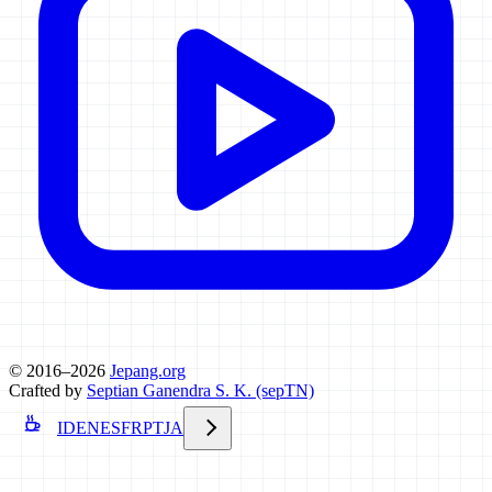
© 2016–2026
Jepang.org
Crafted by
Septian Ganendra S. K. (sepTN)
ID
EN
ES
FR
PT
JA