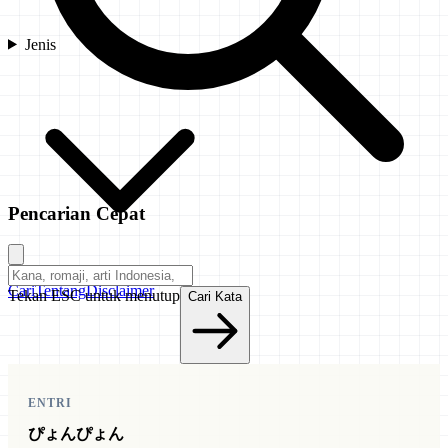
Jenis
Pencarian Cepat
Cari
Tentang
Disclaimer
Tekan ESC untuk menutup
Cari Kata
ENTRI
ぴょんぴょん