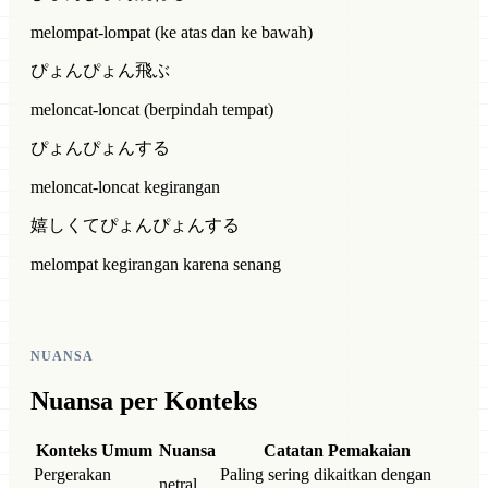
melompat-lompat (ke atas dan ke bawah)
ぴょんぴょん飛ぶ
meloncat-loncat (berpindah tempat)
ぴょんぴょんする
meloncat-loncat kegirangan
嬉しくてぴょんぴょんする
melompat kegirangan karena senang
NUANSA
Nuansa per Konteks
Konteks Umum
Nuansa
Catatan Pemakaian
Pergerakan
Paling sering dikaitkan dengan
netral