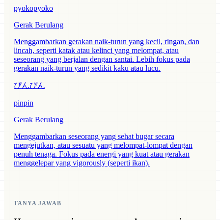
pyokopyoko
Gerak Berulang
Menggambarkan gerakan naik-turun yang kecil, ringan, dan
lincah, seperti katak atau kelinci yang melompat, atau
seseorang yang berjalan dengan santai. Lebih fokus pada
gerakan naik-turun yang sedikit kaku atau lucu.
ぴんぴん
pinpin
Gerak Berulang
Menggambarkan seseorang yang sehat bugar secara
mengejutkan, atau sesuatu yang melompat-lompat dengan
penuh tenaga. Fokus pada energi yang kuat atau gerakan
menggelepar yang vigorously (seperti ikan).
TANYA JAWAB