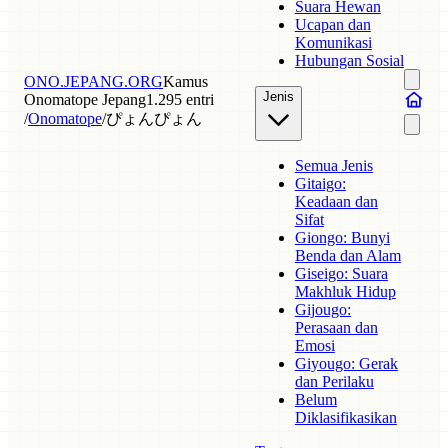
Suara Hewan
Ucapan dan
Komunikasi
Hubungan Sosial
ONO.JEPANG.ORG
Kamus
Jenis
Onomatope Jepang
1.295 entri
/
Onomatope
/
ぴょんぴょん
Semua Jenis
Gitaigo:
Keadaan dan
Sifat
Giongo: Bunyi
Benda dan Alam
Giseigo: Suara
Makhluk Hidup
Gijougo:
Perasaan dan
Emosi
Giyougo: Gerak
dan Perilaku
Belum
Diklasifikasikan