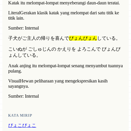
Katak itu melompat-lompat menyeberangi daun-daun teratai.
Literal
Gerakan klasik katak yang melompat dari satu titik ke
titik lain.
Sumber: Internal
子犬がご主人の帰りを喜んで
ぴょんぴょん
している。
こいぬが ごしゅじんの かえりを よろこんで ぴょんぴ
ょんしている。
Anak anjing itu melompat-lompat senang menyambut tuannya
pulang.
Visual
Hewan peliharaan yang mengekspresikan kasih
sayangnya.
Sumber: Internal
KATA MIRIP
ぴょこぴょこ