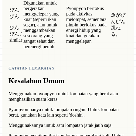
Digunakan untuk
pergerakan
Pyonpyon berfokus
ぴん
menggelepar yang
pada aktivitas
魚がぴ
ぴん
kuat (seperti ikan
melompat, sementara
んぴん
segar), atau untuk
pinpin berfokus pada
ぴん
跳ね
menggambarkan
energi hidup yang
ぴん /
る。
seseorang yang
kuat dan gerakan
similar
sangat sehat dan
menggelepar.
berenergi penuh.
CATATAN PEMAKAIAN
Kesalahan Umum
Menggunakan pyonpyon untuk lompatan yang berat atau
menghasilkan suara keras.
Pyonpyon hanya untuk lompatan ringan. Untuk lompatan
berat, gunakan kata lain seperti 'doshin'.
Menggunakannya untuk satu lompatan jarak jauh saja.
Pyonpyon mengimplikasikan lompatan berulang kali. Untuk