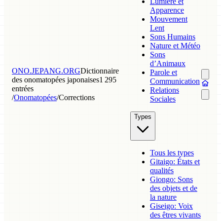
Lumière et
Apparence
Mouvement
Lent
Sons Humains
Nature et Météo
Sons
d’Animaux
ONO.JEPANG.ORG
Dictionnaire
Parole et
des onomatopées japonaises
1 295
Communication
entrées
Relations
/
Onomatopées
/
Corrections
Sociales
Types
Tous les types
Gitaigo: États et
qualités
Giongo: Sons
des objets et de
la nature
Giseigo: Voix
des êtres vivants