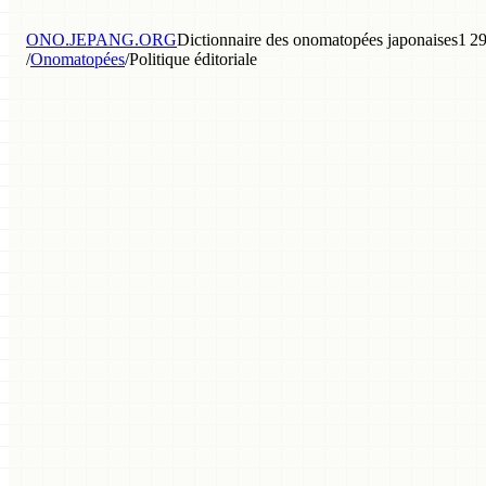
ONO.JEPANG.ORG
Dictionnaire des onomatopées japonaises
1 29
/
Onomatopées
/
Politique éditoriale