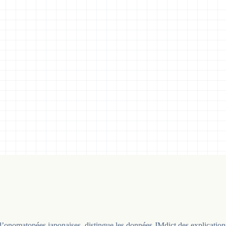
d’onomatopées japonaises, distingue les données JMdict des explications édi