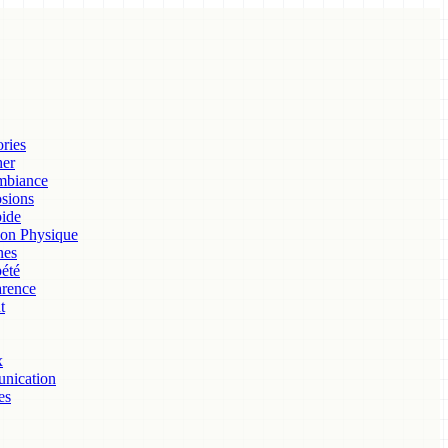
ories
her
mbiance
osions
ide
ion Physique
nes
été
arence
t
x
unication
es