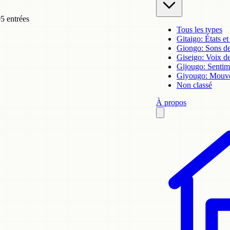
5 entrées
Tous les types
Gitaigo: États et
Giongo: Sons des
Giseigo: Voix de
Gijougo: Sentim
Giyougo: Mouve
Non classé
À propos