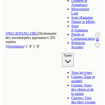
Lumière et
Apparence
Mouvement
Lent
Sons Humains
Nature et Météo
Sons
d’Animaux
ONO.JEPANG.ORG
Dictionnaire
Parole et
des onomatopées japonaises
1 295
Communication
entrées
Relations
/
Onomatope
/
くすくす
Sociales
Types
Tous les types
Gitaigo: États et
qualités
Giongo: Sons
des objets et de
la nature
Giseigo: Voix
des êtres vivants