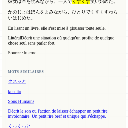
彼女は本を読みながら、一人で
くすくす
笑い始めた。
かのじょはほんをよみながら、ひとりでくすくすわら
いはじめた。
En lisant un livre, elle s'est mise à glousser toute seule.
Littéral
Décrit une situation où quelqu'un profite de quelque
chose seul sans parler fort.
Source : interne
MOTS SIMILAIRES
クスッと
kusutto
Sons Humains
Décrit le son ou l'action de laisser échapper un petit rire
involontaire. Un petit rire bref et unique qui s'échappe.
くっくっと