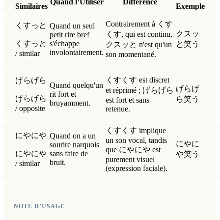
Quand l’Utiliser
Différence
Similaires
Exemple
Contrairement à くす
くすっと
Quand un seul
クスッ
くす, qui est continu,
petit rire bref
くすっと
s'échappe
と笑う
クスッと n'est qu'un
involontairement.
/ similar
son momentané.
くすくす est discret
げらげら
Quand quelqu'un
げらげ
et réprimé ; げらげら
rit fort et
げらげら
ら笑う
est fort et sans
bruyamment.
/ opposite
retenue.
くすくす implique
にやにや
Quand on a un
un son vocal, tandis
にやに
sourire narquois
que にやにや est
にやにや
sans faire de
や笑う
purement visuel
bruit.
/ similar
(expression faciale).
NOTE D’USAGE