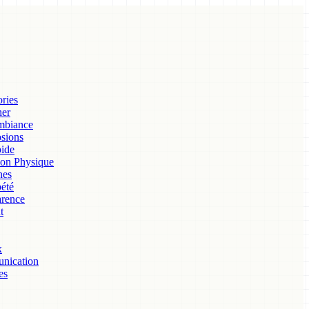
ories
her
mbiance
osions
ide
ion Physique
nes
été
arence
t
x
unication
es