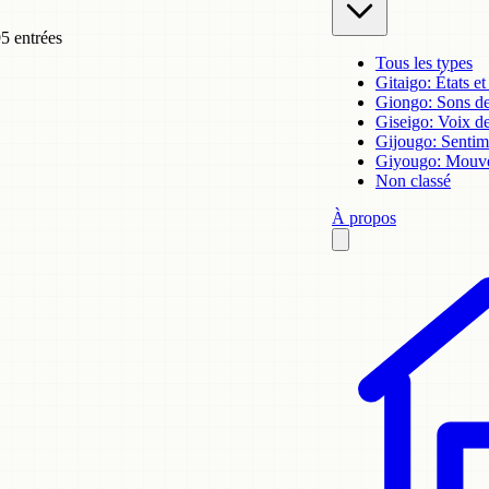
5 entrées
Tous les types
Gitaigo: États et
Giongo: Sons des
Giseigo: Voix de
Gijougo: Sentim
Giyougo: Mouve
Non classé
À propos