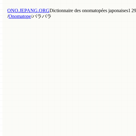
ONO.JEPANG.ORG
Dictionnaire des onomatopées japonaises
1 29
/
Onomatope
/
バラバラ