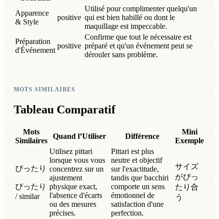
Utilisé pour complimenter quelqu'un
Apparence
positive
qui est bien habillé ou dont le
& Style
maquillage est impeccable.
Confirme que tout le nécessaire est
Préparation
positive
préparé et qu'un événement peut se
d'Événement
dérouler sans problème.
MOTS SIMILAIRES
Tableau Comparatif
Mots
Mini
Quand l’Utiliser
Différence
Similaires
Exemple
Utilisez pittari
Pittari est plus
lorsque vous vous
neutre et objectif
サイズ
ぴったり
concentrez sur un
sur l'exactitude,
がぴっ
ajustement
tandis que bacchiri
ぴったり
physique exact,
comporte un sens
たり合
l'absence d'écarts
émotionnel de
/ similar
う
ou des mesures
satisfaction d'une
précises.
perfection.