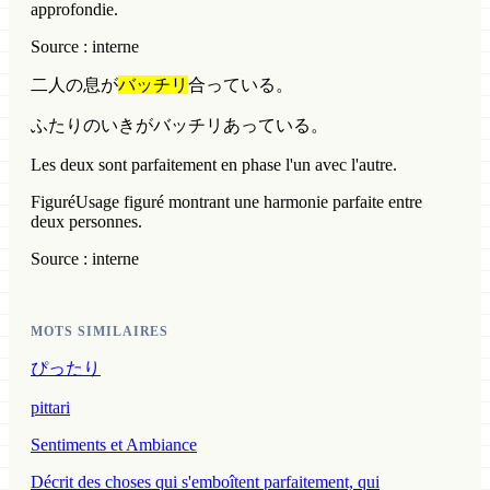
approfondie.
Source : interne
二人の息が
バッチリ
合っている。
ふたりのいきがバッチリあっている。
Les deux sont parfaitement en phase l'un avec l'autre.
Figuré
Usage figuré montrant une harmonie parfaite entre
deux personnes.
Source : interne
MOTS SIMILAIRES
ぴったり
pittari
Sentiments et Ambiance
Décrit des choses qui s'emboîtent parfaitement, qui