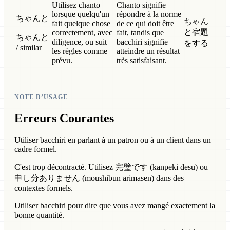
Utilisez chanto
Chanto signifie
lorsque quelqu'un
répondre à la norme
ちゃんと
ちゃん
fait quelque chose
de ce qui doit être
と宿題
correctement, avec
fait, tandis que
ちゃんと
diligence, ou suit
bacchiri signifie
をする
/ similar
les règles comme
atteindre un résultat
prévu.
très satisfaisant.
NOTE D’USAGE
Erreurs Courantes
Utiliser bacchiri en parlant à un patron ou à un client dans un
cadre formel.
C'est trop décontracté. Utilisez 完璧です (kanpeki desu) ou
申し分ありません (moushibun arimasen) dans des
contextes formels.
Utiliser bacchiri pour dire que vous avez mangé exactement la
bonne quantité.