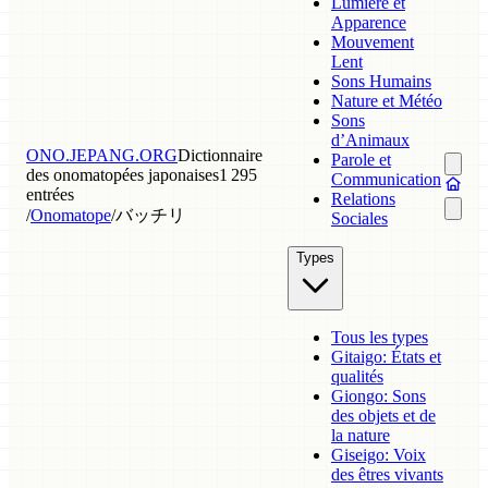
Lumière et
Apparence
Mouvement
Lent
Sons Humains
Nature et Météo
Sons
d’Animaux
ONO.JEPANG.ORG
Dictionnaire
Parole et
des onomatopées japonaises
1 295
Communication
entrées
Relations
/
Onomatope
/
バッチリ
Sociales
Types
Tous les types
Gitaigo: États et
qualités
Giongo: Sons
des objets et de
la nature
Giseigo: Voix
des êtres vivants