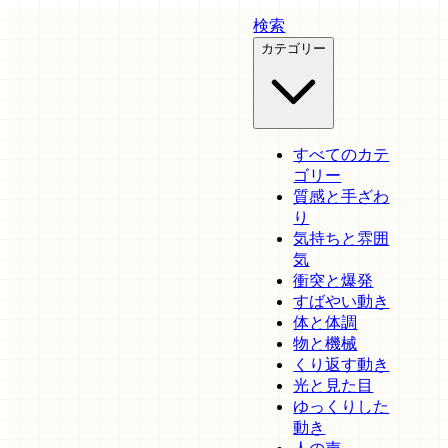
検索
カテゴリー
すべてのカテ
ゴリー
質感と手ざわ
り
気持ちと雰囲
気
衝突と爆発
すばやい動き
体と体調
物と機械
くり返す動き
光と見た目
ゆっくりした
動き