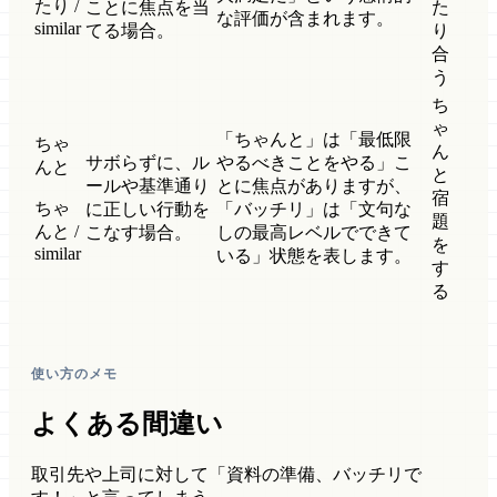
たり /
ことに焦点を当
た
な評価が含まれます。
similar
てる場合。
り
合
う
ち
ゃ
「ちゃんと」は「最低限
ちゃ
ん
サボらずに、ル
やるべきことをやる」こ
んと
と
ールや基準通り
とに焦点がありますが、
宿
ちゃ
に正しい行動を
「バッチリ」は「文句な
題
んと /
こなす場合。
しの最高レベルでできて
を
similar
いる」状態を表します。
す
る
使い方のメモ
よくある間違い
取引先や上司に対して「資料の準備、バッチリで