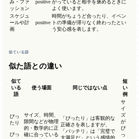
み・ファ
positive
がっていると相手を褒めるときに
ッション
よく使います。
スケジュ
時間がちょうど合ったり、イベン
ールや計
positive
トの準備が滞りなく終わったとい
画
う安心感を表します。
似ている語
似た語との違い
似て
短
いる
使う場面
同じではない点
い
語
例
サ
イ
サイズ、時間、
ズ
ぴっ
「ぴったり」は客観的な
隙間などが物理
が
たり
正確さを表しますが、
的・数学的に正
ぴ
「バッチリ」は「完璧で
ぴっ
確に合っている
っ
大満足だ」という感情的