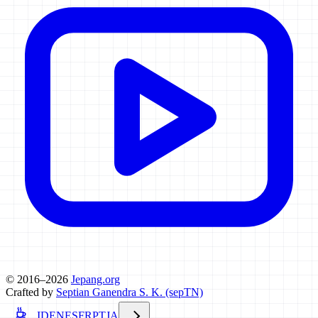
© 2016–2026
Jepang.org
Crafted by
Septian Ganendra S. K. (sepTN)
ID
EN
ES
FR
PT
JA