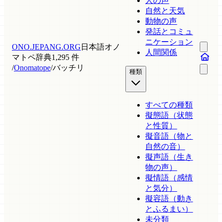
人の声
自然と天気
動物の声
発話とコミュ
ニケーション
ONO.JEPANG.ORG
日本語オノ
人間関係
マトペ辞典
1,295 件
/
Onomatope
/
バッチリ
種類
すべての種類
擬態語（状態
と性質）
擬音語（物と
自然の音）
擬声語（生き
物の声）
擬情語（感情
と気分）
擬容語（動き
とふるまい）
未分類