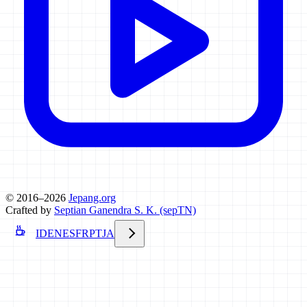
© 2016–2026
Jepang.org
Crafted by
Septian Ganendra S. K. (sepTN)
ID
EN
ES
FR
PT
JA