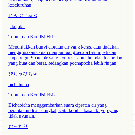
keseluruhan.
じゃぶじゃぶ
jabujabu
Tubuh dan Kondisi Fisik
Menunjukkan bunyi cipratan air yang keras, atau tindakan
menggunakan cairan maupun uang secara berlimpah dan
tanpa ragu. Suara air yang kontras. Jabujabu adalah cipratan
yang kuat dan berat, sedangkan pochapocha lebih ringan.
びちゃびちゃ
bichabicha
Tubuh dan Kondisi Fisik
Bichabicha menggambarkan suara cipratan air yang
berantakan di air dangkal, serta kondisi basah kuyup yang
tidak nyaman.
むっちり