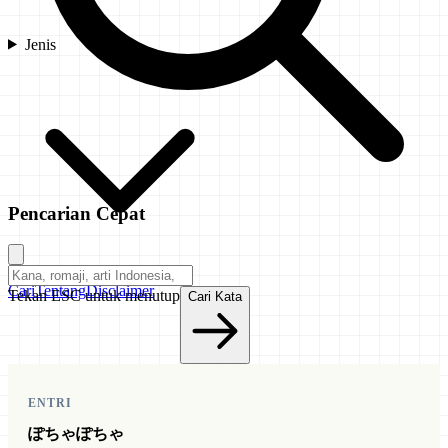
Jenis
Pencarian Cepat
Cari
Tentang
Disclaimer
Tekan ESC untuk menutup
Cari Kata
ENTRI
ぽちゃぽちゃ