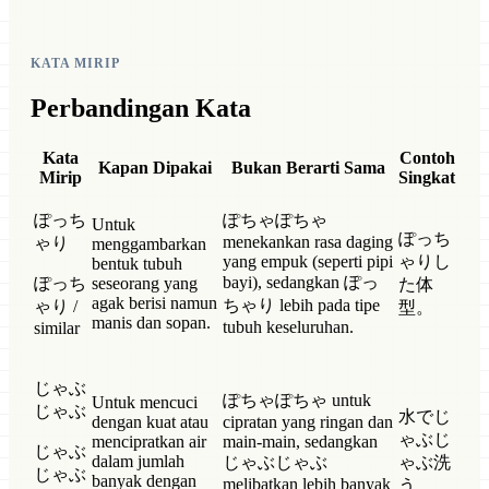
KATA MIRIP
Perbandingan Kata
Kata
Contoh
Kapan Dipakai
Bukan Berarti Sama
Mirip
Singkat
ぽっち
ぽちゃぽちゃ
Untuk
ぽっち
menekankan rasa daging
ゃり
menggambarkan
yang empuk (seperti pipi
ゃりし
bentuk tubuh
bayi), sedangkan ぽっ
ぽっち
seseorang yang
た体
agak berisi namun
ちゃり lebih pada tipe
ゃり /
型。
manis dan sopan.
tubuh keseluruhan.
similar
じゃぶ
ぽちゃぽちゃ untuk
Untuk mencuci
じゃぶ
水でじ
dengan kuat atau
cipratan yang ringan dan
ゃぶじ
mencipratkan air
main-main, sedangkan
じゃぶ
dalam jumlah
じゃぶじゃぶ
ゃぶ洗
じゃぶ
banyak dengan
melibatkan lebih banyak
う。