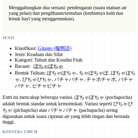
Menggabungkan dua sensasi: pendengaran (suara mainan air
yang pelan) dan penglihatan/sentuhan (lembutnya kulit dan
lemak bayi yang menggemaskan).
JENIS
Klasifikasi:
Gitaigo (擬態語)
Jenis: Keadaan dan Sifat
Kategori: Tubuh dan Kondisi Fisik
Bacaan:
ぽちゃぽちゃ
Bentuk Tulisan: ぽちゃぽちゃ, ちゃぽちゃぽ, ぼちゃぼち
ゃ, ぴちゃぴちゃ, パチャパチャ, チャポチャポ, バチャ
バチャ, ピチャピチャ
Entri ini mencakup beberapa variasi. ぽちゃぽちゃ (pochapocha)
adalah bentuk standar untuk kemontokan. Variasi seperti ぴちゃぴ
ちゃ (pichapicha) atau パチャパチャ (pachapacha) sering
digunakan untuk suara cipratan air yang lebih ringan dan bernada
tinggi.
KONTEKS UMUM