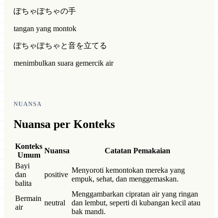
ぽちゃぽちゃの手
tangan yang montok
ぽちゃぽちゃと音を立てる
menimbulkan suara gemercik air
NUANSA
Nuansa per Konteks
Konteks
Nuansa
Catatan Pemakaian
Umum
Bayi
Menyoroti kemontokan mereka yang
dan
positive
empuk, sehat, dan menggemaskan.
balita
Menggambarkan cipratan air yang ringan
Bermain
neutral
dan lembut, seperti di kubangan kecil atau
air
bak mandi.