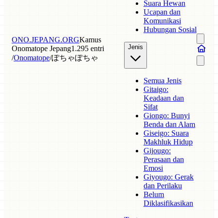
Suara Hewan
Ucapan dan
Komunikasi
Hubungan Sosial
ONO.JEPANG.ORG
Kamus
Jenis
Onomatope Jepang
1.295 entri
/
Onomatope
/
ぽちゃぽちゃ
Semua Jenis
Gitaigo:
Keadaan dan
Sifat
Giongo: Bunyi
Benda dan Alam
Giseigo: Suara
Makhluk Hidup
Gijougo:
Perasaan dan
Emosi
Giyougo: Gerak
dan Perilaku
Belum
Diklasifikasikan