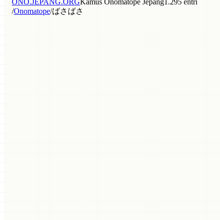
ONO.JEPANG.ORG
Kamus Onomatope Jepang
1.295 entri
/
Onomatope
/
ばさばさ