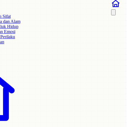
 Sifat
a dan Alam
hluk Hidup
an Emosi
Perilaku
kan