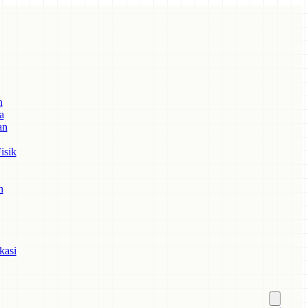
n
a
an
isik
n
kasi