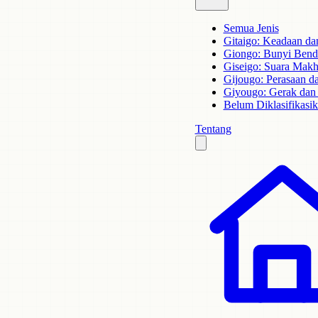
Semua Jenis
Gitaigo: Keadaan dan
Giongo: Bunyi Bend
Giseigo: Suara Mak
Gijougo: Perasaan d
Giyougo: Gerak dan 
Belum Diklasifikasi
Tentang