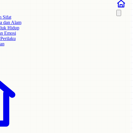
 Sifat
a dan Alam
hluk Hidup
an Emosi
Perilaku
kan