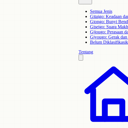
Semua Jenis
Gitaigo: Keadaan dan
Giongo: Bunyi Bend
Giseigo: Suara Mak
Gijougo: Perasaan d
Giyougo: Gerak dan 
Belum Diklasifikasi
Tentang