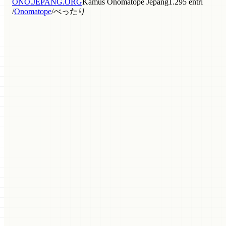
ONO.JEPANG.ORG
Kamus Onomatope Jepang
1.295 entri
/
Onomatope
/
べったり