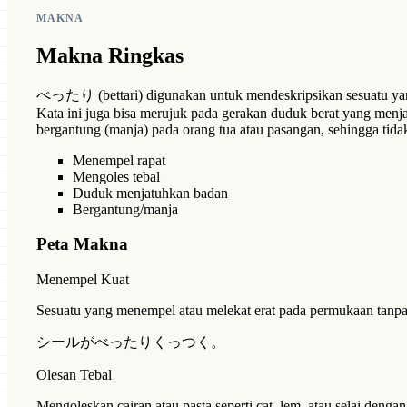
MAKNA
Makna Ringkas
べったり (bettari) digunakan untuk mendeskripsikan sesuatu yang m
Kata ini juga bisa merujuk pada gerakan duduk berat yang menj
bergantung (manja) pada orang tua atau pasangan, sehingga tida
Menempel rapat
Mengoles tebal
Duduk menjatuhkan badan
Bergantung/manja
Peta Makna
Menempel Kuat
Sesuatu yang menempel atau melekat erat pada permukaan tanpa 
シールがべったりくっつく。
Olesan Tebal
Mengoleskan cairan atau pasta seperti cat, lem, atau selai denga