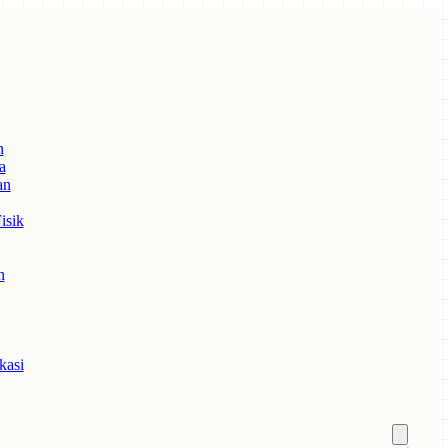
n
a
an
isik
n
kasi