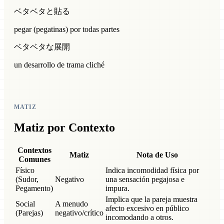
ベタベタと貼る
pegar (pegatinas) por todas partes
ベタベタな展開
un desarrollo de trama cliché
MATIZ
Matiz por Contexto
Contextos
Matiz
Nota de Uso
Comunes
Físico
Indica incomodidad física por
(Sudor,
Negativo
una sensación pegajosa e
Pegamento)
impura.
Implica que la pareja muestra
Social
A menudo
afecto excesivo en público
(Parejas)
negativo/crítico
incomodando a otros.