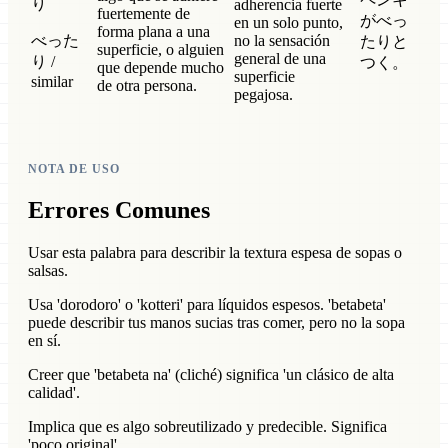
り
adherencia fuerte
fuertemente de
がべっ
en un solo punto,
forma plana a una
べった
no la sensación
たりと
superficie, o alguien
general de una
り /
つく。
que depende mucho
superficie
similar
de otra persona.
pegajosa.
NOTA DE USO
Errores Comunes
Usar esta palabra para describir la textura espesa de sopas o
salsas.
Usa 'dorodoro' o 'kotteri' para líquidos espesos. 'betabeta'
puede describir tus manos sucias tras comer, pero no la sopa
en sí.
Creer que 'betabeta na' (cliché) significa 'un clásico de alta
calidad'.
Implica que es algo sobreutilizado y predecible. Significa
'poco original'.