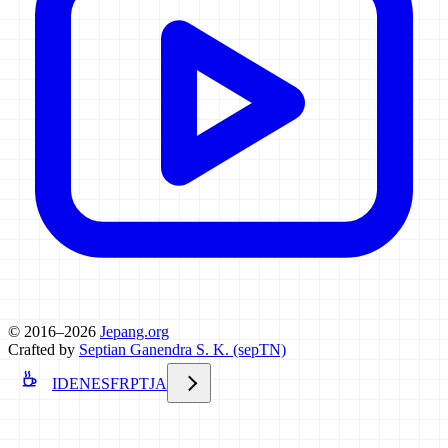
© 2016–2026
Jepang.org
Crafted by
Septian Ganendra S. K. (sepTN)
ID
EN
ES
FR
PT
JA