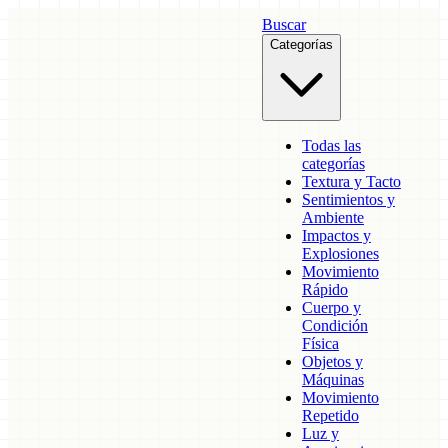
Buscar
Categorías
Todas las
categorías
Textura y Tacto
Sentimientos y
Ambiente
Impactos y
Explosiones
Movimiento
Rápido
Cuerpo y
Condición
Física
Objetos y
Máquinas
Movimiento
Repetido
Luz y