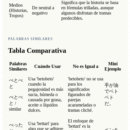
Significa que la historia se basa
Medios
De neutral a
en fórmulas trilladas, aunque
(Historias,
negativo
algunos disfrutan de tramas
Tropos)
predecibles.
PALABRAS SIMILARES
Tabla Comparativa
Palabras
Mini
Cuándo Usar
No es Igual a
Similares
Ejemplo
Usa 'betobeto'
'betobeto' no se usa
べとべ
cuando la
para los
手が油
と
pegajosidad es más
significados
でベト
sucia, húmeda o
figurados de
べとべ
ベト
causada por grasa,
parejas
と /
だ。
aceite o líquidos
acarameladas o
similar
dulces.
tramas cliché.
El enfoque de
Usa 'bettari' para
べった
'bettari' es la
algo que se adhiere
ペンキ