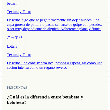
bettari
Textura y Tacto
Describe algo que se pega firmemente sin dejar huecos, una
capa gruesa de pintura o pasta, sentarse de golpe con pesadez,
o ser muy dependiente de alguien. Adherencia plana y firme.
こってり
kotteri
Textura y Tacto
Describe una consistencia rica, pesada o espesa, así como una
acción intensa como un regaño severo.
PREGUNTAS
¿Cuál es la diferencia entre betabeta y
betobeto?