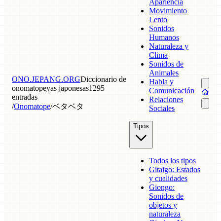
Apariencia
Movimiento
Lento
Sonidos
Humanos
Naturaleza y
Clima
Sonidos de
Animales
ONO.JEPANG.ORG
Diccionario de
Habla y
onomatopeyas japonesas
1295
Comunicación
entradas
Relaciones
/
Onomatope
/
ベタベタ
Sociales
Tipos
Todos los tipos
Gitaigo: Estados
y cualidades
Giongo:
Sonidos de
objetos y
naturaleza