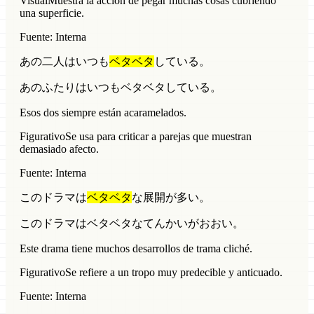
Visual
Muestra la acción de pegar muchas cosas cubriendo
una superficie.
Fuente: Interna
あの二人はいつも
ベタベタ
している。
あのふたりはいつもベタベタしている。
Esos dos siempre están acaramelados.
Figurativo
Se usa para criticar a parejas que muestran
demasiado afecto.
Fuente: Interna
このドラマは
ベタベタ
な展開が多い。
このドラマはベタベタなてんかいがおおい。
Este drama tiene muchos desarrollos de trama cliché.
Figurativo
Se refiere a un tropo muy predecible y anticuado.
Fuente: Interna