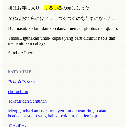
彼はお寺に入り、
つるつる
の頭になった。
かれはおてらにはいり、つるつるのあたまになった。
Dia masuk ke kuil dan kepalanya menjadi plontos mengkilap.
Visual
Digunakan untuk kepala yang baru dicukur habis dan
memantulkan cahaya.
Sumber: Internal
KATA MIRIP
ちゅるちゅる
churuchuru
Tekstur dan Sentuhan
Menggambarkan suara menyeruput dengan ringan atau
keadaan sesuatu yang halus, berkilau, dan lembap.
すべすべ