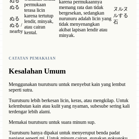
ぬる
karena permukaannya
permukaan
ぬる
memang rata dan tidak
ヌルヌ
terasa licin
bergesekan, sedangkan
ルする
karena tertutup
ぬる
nurunuru adalah licin yang
lendir, minyak,
石
tidak menyenangkan
ぬる /
atau cairan
akibat lapisan lendir atau
nearby
kental.
minyak.
CATATAN PEMAKAIAN
Kesalahan Umum
Menggunakan tsurutsuru untuk menyebut kain yang lembut
seperti sutra.
Tsurutsuru lebih berkesan licin, keras, atau mengkilap. Untuk
kelembutan kain atau kulit yang nyaman, subesube sering kali
terdengar lebih alami.
Memakai tsurutsuru untuk suara minum sup.
Tsurutsuru hanya dipakai untuk menyeruput benda padat
panjang seperti mi. Untuk minum cairan, gunakan gokugoku.