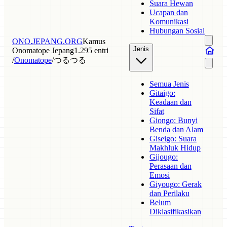
Suara Hewan
Ucapan dan
Komunikasi
Hubungan Sosial
ONO.JEPANG.ORG
Kamus
Jenis
Onomatope Jepang
1.295 entri
/
Onomatope
/
つるつる
Semua Jenis
Gitaigo:
Keadaan dan
Sifat
Giongo: Bunyi
Benda dan Alam
Giseigo: Suara
Makhluk Hidup
Gijougo:
Perasaan dan
Emosi
Giyougo: Gerak
dan Perilaku
Belum
Diklasifikasikan