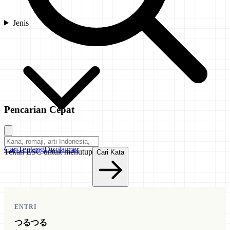
Jenis
Pencarian Cepat
Cari
Tentang
Disclaimer
Tekan ESC untuk menutup
Cari Kata
ENTRI
つるつる