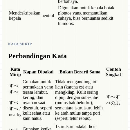
berbahaya.
Digunakan untuk kepala botak
Mendeskripsikan
plontos yang memantulkan
neutral
kepala
cahaya, bisa bernuansa sedikit
humoris.
KATA MIRIP
Perbandingan Kata
Kata
Contoh
Kapan Dipakai
Bukan Berarti Sama
Mirip
Singkat
Gunakan untuk
Tidak mengandung arti
すべ
permukaan yang
licin (karena es) atau
すべ
terasa lembut,
mengkilap. Kulit sering
すべす
kering, dan
dipuji dengan subesube
すべ
nyaman saat
(mulus bak beludru),
べの肌
disentuh, seperti
sementara tsurutsuru lebih
すべ /
kulit sehat atau
ke arah mulus tanpa pori
nearby
kain halus.
(seperti telur rebus).
Tsurutsuru adalah licin
Gunakan ketika