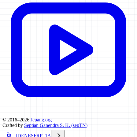
© 2016–2026
Jepang.org
Crafted by
Septian Ganendra S. K. (sepTN)
ID
EN
ES
FR
PT
JA