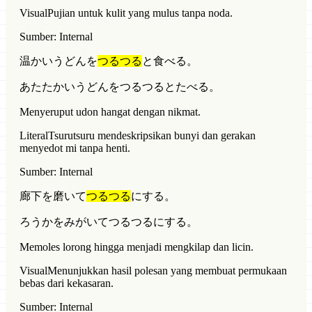
Visual
Pujian untuk kulit yang mulus tanpa noda.
Sumber: Internal
温かいうどんを
つるつる
と食べる。
あたたかいうどんをつるつるとたべる。
Menyeruput udon hangat dengan nikmat.
Literal
Tsurutsuru mendeskripsikan bunyi dan gerakan
menyedot mi tanpa henti.
Sumber: Internal
廊下を磨いて
つるつる
にする。
ろうかをみがいてつるつるにする。
Memoles lorong hingga menjadi mengkilap dan licin.
Visual
Menunjukkan hasil polesan yang membuat permukaan
bebas dari kekasaran.
Sumber: Internal