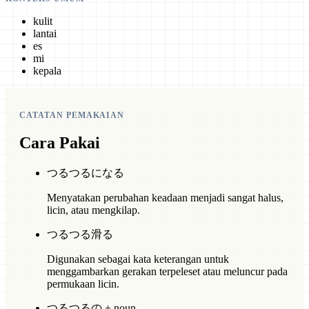
kulit
lantai
es
mi
kepala
CATATAN PEMAKAIAN
Cara Pakai
つるつるになる
Menyatakan perubahan keadaan menjadi sangat halus,
licin, atau mengkilap.
つるつる滑る
Digunakan sebagai kata keterangan untuk
menggambarkan gerakan terpeleset atau meluncur pada
permukaan licin.
つるつるの + noun