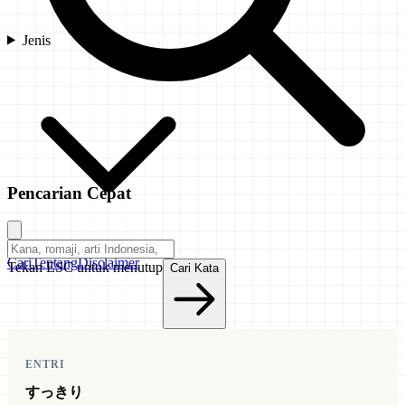
Jenis
Pencarian Cepat
Cari
Tentang
Disclaimer
Tekan ESC untuk menutup
Cari Kata
ENTRI
すっきり