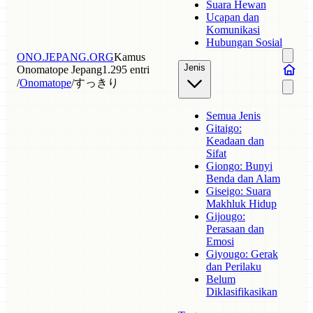
Suara Hewan
Ucapan dan
Komunikasi
Hubungan Sosial
ONO.JEPANG.ORG
Kamus
Jenis
Onomatope Jepang
1.295 entri
/
Onomatope
/
すっきり
Semua Jenis
Gitaigo:
Keadaan dan
Sifat
Giongo: Bunyi
Benda dan Alam
Giseigo: Suara
Makhluk Hidup
Gijougo:
Perasaan dan
Emosi
Giyougo: Gerak
dan Perilaku
Belum
Diklasifikasikan