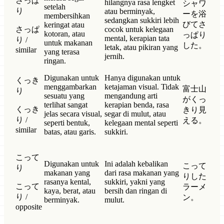
さっぱ
hilangnya rasa lengket
シャワ
setelah
り
atau berminyak,
ーを浴
membersihkan
sedangkan sukkiri lebih
びてさ
keringat atau
さっぱ
cocok untuk kelegaan
kotoran, atau
っぱり
mental, kerapian tata
り /
untuk makanan
した。
letak, atau pikiran yang
similar
yang terasa
jernih.
ringan.
Digunakan untuk
Hanya digunakan untuk
くっき
menggambarkan
ketajaman visual. Tidak
富士山
り
sesuatu yang
mengandung arti
がくっ
terlihat sangat
kerapian benda, rasa
くっき
きり見
jelas secara visual,
segar di mulut, atau
り /
える。
seperti bentuk,
kelegaan mental seperti
similar
batas, atau garis.
sukkiri.
こって
Digunakan untuk
Ini adalah kebalikan
こって
り
makanan yang
dari rasa makanan yang
りした
rasanya kental,
sukkiri, yakni yang
こって
ラーメ
kaya, berat, atau
bersih dan ringan di
り /
ン。
berminyak.
mulut.
opposite