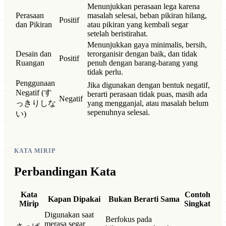
Menunjukkan perasaan lega karena
Perasaan
masalah selesai, beban pikiran hilang,
Positif
dan Pikiran
atau pikiran yang kembali segar
setelah beristirahat.
Menunjukkan gaya minimalis, bersih,
Desain dan
terorganisir dengan baik, dan tidak
Positif
Ruangan
penuh dengan barang-barang yang
tidak perlu.
Penggunaan
Jika digunakan dengan bentuk negatif,
Negatif (す
berarti perasaan tidak puas, masih ada
Negatif
っきりしな
yang mengganjal, atau masalah belum
sepenuhnya selesai.
い)
KATA MIRIP
Perbandingan Kata
Kata
Contoh
Kapan Dipakai
Bukan Berarti Sama
Mirip
Singkat
Digunakan saat
Berfokus pada
merasa segar