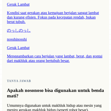
Gerak Lambat
Kondisi saat gerakan atau kemajuan berjalan sangat lambat
dan kurang efisien. Fokus pada kecepatan rendah, bukan
berat tubuh.
のっしのっし
nosshinosshi
Gerak Lambat
Menggambarkan cara berjalan yang lambat, berat, dan gontai
dari makhluk atau orang bertubuh besar.
TANYA JAWAB
Apakah nosonoso bisa digunakan untuk benda
mati?
Umumnya digunakan untuk makhluk hidup atau mesin yang
meniru gerakan makhluk hidup (seperti robot besar).