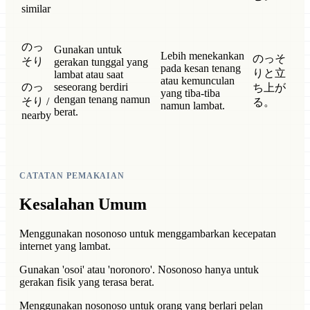
similar
のっ
Gunakan untuk
Lebih menekankan
のっそ
そり
gerakan tunggal yang
pada kesan tenang
りと立
lambat atau saat
atau kemunculan
のっ
seseorang berdiri
ち上が
yang tiba-tiba
dengan tenang namun
そり /
る。
namun lambat.
berat.
nearby
CATATAN PEMAKAIAN
Kesalahan Umum
Menggunakan nosonoso untuk menggambarkan kecepatan
internet yang lambat.
Gunakan 'osoi' atau 'noronoro'. Nosonoso hanya untuk
gerakan fisik yang terasa berat.
Menggunakan nosonoso untuk orang yang berlari pelan