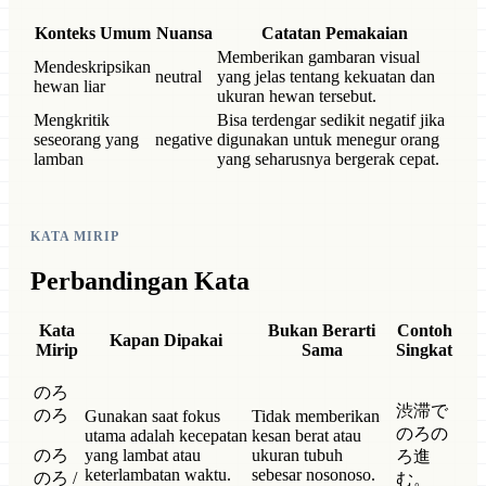
Konteks Umum
Nuansa
Catatan Pemakaian
Memberikan gambaran visual
Mendeskripsikan
neutral
yang jelas tentang kekuatan dan
hewan liar
ukuran hewan tersebut.
Mengkritik
Bisa terdengar sedikit negatif jika
seseorang yang
negative
digunakan untuk menegur orang
lamban
yang seharusnya bergerak cepat.
KATA MIRIP
Perbandingan Kata
Kata
Bukan Berarti
Contoh
Kapan Dipakai
Mirip
Sama
Singkat
のろ
渋滞で
のろ
Gunakan saat fokus
Tidak memberikan
のろの
utama adalah kecepatan
kesan berat atau
のろ
yang lambat atau
ukuran tubuh
ろ進
keterlambatan waktu.
sebesar nosonoso.
のろ /
む。