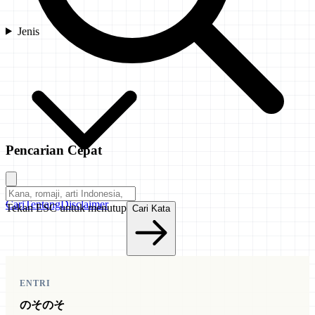
Jenis
Pencarian Cepat
Cari
Tentang
Disclaimer
Tekan ESC untuk menutup
Cari Kata
ENTRI
のそのそ