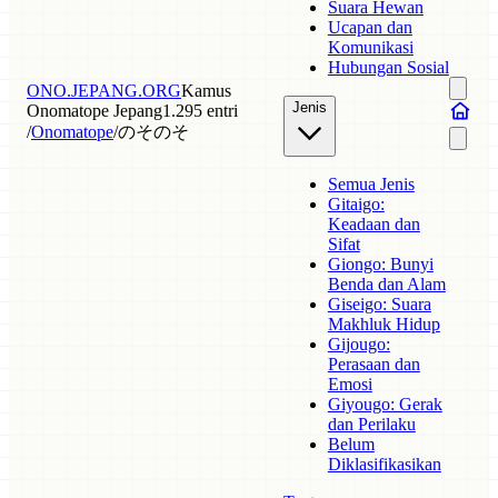
Suara Hewan
Ucapan dan
Komunikasi
Hubungan Sosial
ONO.JEPANG.ORG
Kamus
Jenis
Onomatope Jepang
1.295 entri
/
Onomatope
/
のそのそ
Semua Jenis
Gitaigo:
Keadaan dan
Sifat
Giongo: Bunyi
Benda dan Alam
Giseigo: Suara
Makhluk Hidup
Gijougo:
Perasaan dan
Emosi
Giyougo: Gerak
dan Perilaku
Belum
Diklasifikasikan