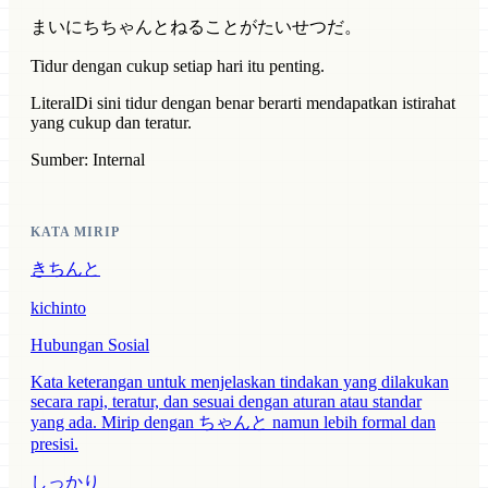
まいにちちゃんとねることがたいせつだ。
Tidur dengan cukup setiap hari itu penting.
Literal
Di sini tidur dengan benar berarti mendapatkan istirahat
yang cukup dan teratur.
Sumber: Internal
KATA MIRIP
きちんと
kichinto
Hubungan Sosial
Kata keterangan untuk menjelaskan tindakan yang dilakukan
secara rapi, teratur, dan sesuai dengan aturan atau standar
yang ada. Mirip dengan ちゃんと namun lebih formal dan
presisi.
しっかり