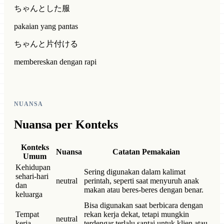
ちゃんとした服
pakaian yang pantas
ちゃんと片付ける
membereskan dengan rapi
NUANSA
Nuansa per Konteks
Konteks
Nuansa
Catatan Pemakaian
Umum
Kehidupan
Sering digunakan dalam kalimat
sehari-hari
neutral
perintah, seperti saat menyuruh anak
dan
makan atau beres-beres dengan benar.
keluarga
Bisa digunakan saat berbicara dengan
Tempat
rekan kerja dekat, tetapi mungkin
neutral
kerja
terdengar terlalu santai untuk klien atau