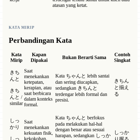
atasan yang ketat.
KATA MIRIP
Perbandingan Kata
Kata
Kapan
Contoh
Bukan Berarti Sama
Mirip
Dipakai
Singkat
Saat
きち
Kata ちゃんと lebih santai
menekankan
んと
きちん
ketepatan,
dan sering diucapkan,
と揃え
kerapian, atau
sedangkan きちんと
きち
saat berbicara
る
terdengar lebih formal dan
んと /
dalam konteks
presisi.
similar
formal.
Kata ちゃんと berfokus
しっ
Saat
pada melakukan hal-hal
かり
menekankan
dengan benar atau sesuai
しっか
kekuatan fisik,
harapan, sedangkan しっか
しっ
kekokohan,
り握る