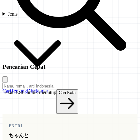
Jenis
Pencarian Cepat
Cari
Tentang
Disclaimer
Tekan ESC untuk menutup
Cari Kata
ENTRI
ちゃんと