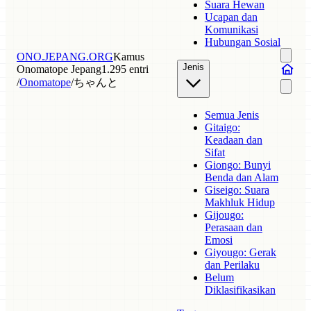
Suara Hewan
Ucapan dan
Komunikasi
Hubungan Sosial
ONO.JEPANG.ORG
Kamus
Jenis
Onomatope Jepang
1.295 entri
/
Onomatope
/
ちゃんと
Semua Jenis
Gitaigo:
Keadaan dan
Sifat
Giongo: Bunyi
Benda dan Alam
Giseigo: Suara
Makhluk Hidup
Gijougo:
Perasaan dan
Emosi
Giyougo: Gerak
dan Perilaku
Belum
Diklasifikasikan