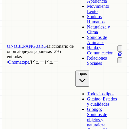
Apariencia
Movimiento
Lento
Sonidos
Humanos
Naturaleza y
Clima
Sonidos de
Animales
ONO.JEPANG.ORG
Diccionario de
Habla y
onomatopeyas japonesas
1295
Comunicación
entradas
Relaciones
/
Onomatope
/
ビュービュー
Sociales
Tipos
Todos los tipos
Gitaigo: Estados
y cualidades
Giongo:
Sonidos de
objetos y
naturaleza