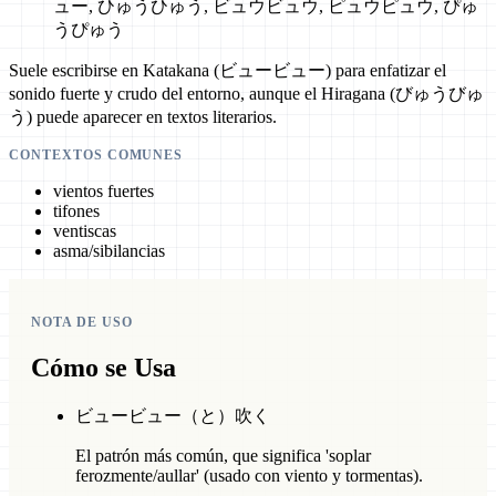
ュー, ひゅうひゅう, ビュウビュウ, ピュウピュウ, ぴゅ
うぴゅう
Suele escribirse en Katakana (ビュービュー) para enfatizar el
sonido fuerte y crudo del entorno, aunque el Hiragana (びゅうびゅ
う) puede aparecer en textos literarios.
CONTEXTOS COMUNES
vientos fuertes
tifones
ventiscas
asma/sibilancias
NOTA DE USO
Cómo se Usa
ビュービュー（と）吹く
El patrón más común, que significa 'soplar
ferozmente/aullar' (usado con viento y tormentas).