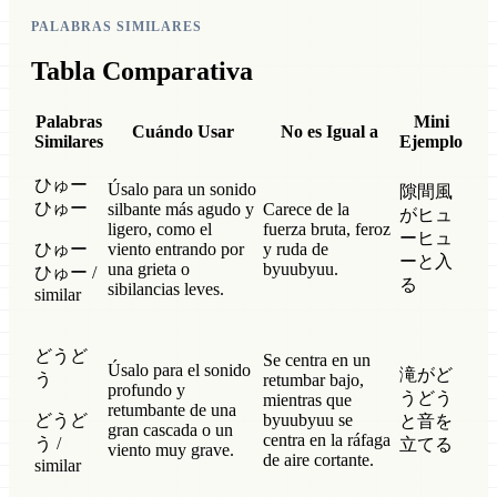
PALABRAS SIMILARES
Tabla Comparativa
Palabras
Mini
Cuándo Usar
No es Igual a
Similares
Ejemplo
ひゅー
Úsalo para un sonido
隙間風
ひゅー
silbante más agudo y
Carece de la
がヒュ
ligero, como el
fuerza bruta, feroz
ーヒュ
ひゅー
viento entrando por
y ruda de
ーと入
una grieta o
byuubyuu.
ひゅー /
る
sibilancias leves.
similar
どうど
Se centra en un
Úsalo para el sonido
滝がど
う
retumbar bajo,
profundo y
うどう
mientras que
retumbante de una
どうど
byuubyuu se
と音を
gran cascada o un
centra en la ráfaga
う /
立てる
viento muy grave.
de aire cortante.
similar