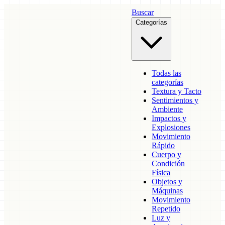
Buscar
Categorías
Todas las
categorías
Textura y Tacto
Sentimientos y
Ambiente
Impactos y
Explosiones
Movimiento
Rápido
Cuerpo y
Condición
Física
Objetos y
Máquinas
Movimiento
Repetido
Luz y