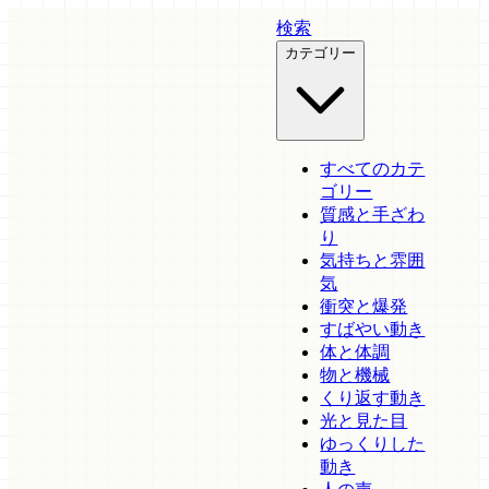
検索
カテゴリー
すべてのカテ
ゴリー
質感と手ざわ
り
気持ちと雰囲
気
衝突と爆発
すばやい動き
体と体調
物と機械
くり返す動き
光と見た目
ゆっくりした
動き