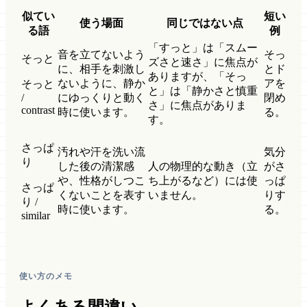
似てい
短い
使う場面
同じではない点
る語
例
「すっと」は「スムー
音を立てないよう
そっ
そっと
ズさと速さ」に焦点が
に、相手を刺激し
とド
ありますが、「そっ
ないように、静か
アを
そっと
と」は「静かさと慎重
/
にゆっくりと動く
閉め
さ」に焦点がありま
contrast
時に使います。
る。
す。
さっぱ
汚れや汗を洗い流
気分
り
した後の清潔感
人の物理的な動き（立
がさ
や、性格がしつこ
ち上がるなど）には使
っぱ
さっぱ
くないことを表す
いません。
りす
り /
時に使います。
る。
similar
使い方のメモ
よくある間違い