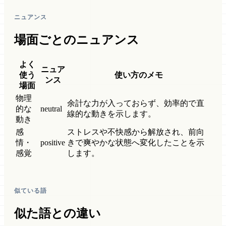
ニュアンス
場面ごとのニュアンス
よく
ニュア
使う
使い方のメモ
ンス
場面
物理
余計な力が入っておらず、効率的で直
的な
neutral
線的な動きを示します。
動き
感
ストレスや不快感から解放され、前向
情・
positive
きで爽やかな状態へ変化したことを示
感覚
します。
似ている語
似た語との違い