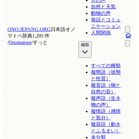
人の声
自然と天気
動物の声
発話とコミュ
ニケーション
ONO.JEPANG.ORG
日本語オノ
人間関係
マトペ辞典
1,295 件
/
Onomatope
/
すっと
種類
すべての種類
擬態語（状態
と性質）
擬音語（物と
自然の音）
擬声語（生き
物の声）
擬情語（感情
と気分）
擬容語（動き
とふるまい）
未分類