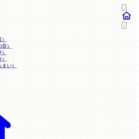
質）
の音）
声）
分）
るまい）