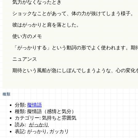
気力がなくなったとき
ショックなことがあって、体の力が抜けてしまう様子。
彼はがっかりと肩を落とした。
使い方のメモ
「がっかりする」という動詞の形でよく使われます。期
ニュアンス
期待という風船が急にしぼんでしまうような、心の変化
種類
分類:
擬情語
種類: 擬情語（感情と気分）
カテゴリー: 気持ちと雰囲気
読み:
がっかり
表記: がっかり, ガッカリ