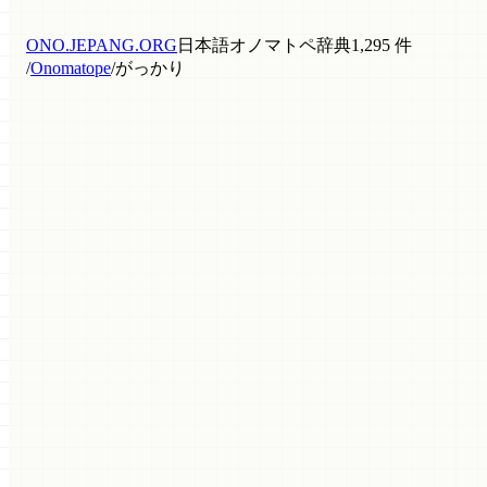
ONO.JEPANG.ORG
日本語オノマトペ辞典
1,295 件
/
Onomatope
/
がっかり