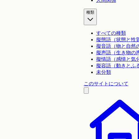
人間関係
種類
すべての種類
擬態語（状態と性
擬音語（物と自然
擬声語（生き物の
擬情語（感情と気
擬容語（動きとふ
未分類
このサイトについて