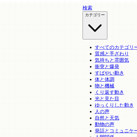
検索
カテゴリー
すべてのカテゴリ
質感と手ざわり
気持ちと雰囲気
衝突と爆発
すばやい動き
体と体調
物と機械
くり返す動き
光と見た目
ゆっくりした動き
人の声
自然と天気
動物の声
発話とコミュニケ